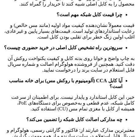
محصول را به کابل اصلی شبیه کنند تا خریدار را گمراه کنند.
چرا قیمت کابل شبکه مهم است؟
قیمت معمولاً نشان‌دهنده کیفیت مواد اولیه (مانند مس خالص) و
رعایت استانداردهای تولید است. قیمت‌های بسیار پایین و غیرعادی،
اغلب اولین زنگ خطر برای تقلبی بودن کابل است.
سریع‌ترین راه تشخیص کابل اصلی در خرید حضوری چیست؟
به چاپ واضح و خوانا روی بدنه کابل و کیفیت یکنواخت روکش آن
دقت کنید. همچنین از فروشنده هولوگرام اصالت و شماره سریال
قابل استعلام در سایت برند را درخواست نمایید.
آیا کابل
CCA (آلومینیوم با روکش مس) برای خانه مناسب
است؟
خیر، این کابل استاندارد و پایدار نیست. برای اطمینان از سرعت
کامل شبکه، عدم قطعی و به‌خصوص برای دستگاه‌های PoE،
همیشه از کابل با مغزی تمام مس (CU) استفاده کنید.
چه مدارکی اصالت کابل شبکه را تضمین می‌کند؟
معتبرترین مدارک عبارتند از: فاکتور و گارانتی رسمی، هولوگرام و
سریال قابل استعلام در سایت سازنده و از همه مهم‌تر، گزارش