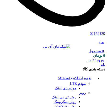
02152129
منو
0
محصول
0
تومان
ورود / ثبت
نام
دسته بندی کالا
تجهیزات اکتیو (Active)
مودم LTE
مودم دی لینک
روتر
روتر تی پی لینک
روتر میکروتیک
روتر یوبیکیوتی