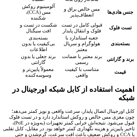
آلومینیوم روکش
مس خالص براق و
جنس هادی‌ها
مس (CCA)،
انعطاف‌پذیر
شکننده
قبولی کامل در تست
شکست در تست و
تست فلوک
فلوک و انتقال پایدار
افت سیگنال
جعبه استاندارد با
بسته‌بندی
بسته‌بندی
هولوگرام و سریال
بی‌کیفیت یا بدون
معتبر
اطلاعات
برند معتبر با ضمانت
برند جعلی یا بدون
برند و گارانتی
رسمی
گارانتی
متناسب با کیفیت
معمولاً پایین‌تر و
قیمت
واقعی
وسوسه‌کننده
اهمیت استفاده از کابل شبکه اورجینال در
شبکه
کابل اورجینال اتصال پایدار، سرعت واقعی و نویز کمتر می‌دهد؛
چون مغزی مس خالص و روکش استاندارد دارد و در تست فلوک
قبول می‌شود. نتیجه‌اش خرابی کمتر تجهیزات (به‌ویژه در PoE)،
تاخیر پایین‌تر و هزینه نگهداری کمتر خواهد بود. در مقابل، کابل تقلبی
با CCA و روکش ضعیف باعث افت سرعت، گرم‌شدن و حتی