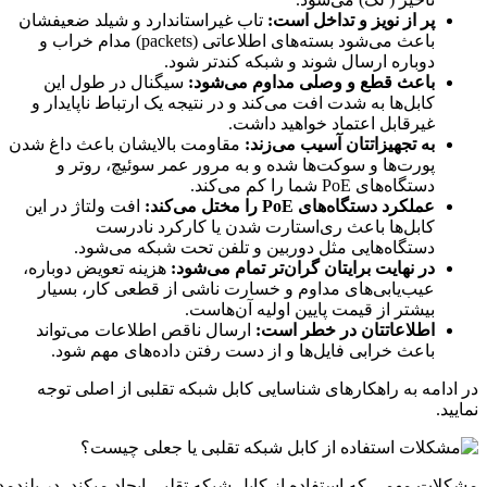
پر از نویز و تداخل است
:
تاب غیراستاندارد و شیلد ضعیفشان
باعث می‌شود بسته‌های اطلاعاتی (packets) مدام خراب و
دوباره ارسال شوند و شبکه کندتر شود.
باعث قطع و وصلی مداوم می‌شود
:
سیگنال در طول این
کابل‌ها به شدت افت می‌کند و در نتیجه یک ارتباط ناپایدار و
غیرقابل اعتماد خواهید داشت.
به تجهیزاتتان آسیب می‌زند
:
مقاومت بالایشان باعث داغ شدن
پورت‌ها و سوکت‌ها شده و به مرور عمر سوئیچ، روتر و
دستگاه‌های PoE شما را کم می‌کند.
عملکرد دستگاه‌های
PoE
را مختل می‌کند
:
افت ولتاژ در این
کابل‌ها باعث ری‌استارت شدن یا کارکرد نادرست
دستگاه‌هایی مثل دوربین و تلفن تحت شبکه می‌شود.
در نهایت برایتان گران‌تر تمام می‌شود
:
هزینه تعویض دوباره،
عیب‌یابی‌های مداوم و خسارت ناشی از قطعی کار، بسیار
بیشتر از قیمت پایین اولیه آن‌هاست.
اطلاعاتتان در خطر است
:
ارسال ناقص اطلاعات می‌تواند
باعث خرابی فایل‌ها و از دست رفتن داده‌های مهم شود.
در ادامه به راهکارهای شناسایی کابل شبکه تقلبی از اصلی توجه
نمایید.
مشکلات مهمی که استفاده از کابل شبکه تقلبی ایجاد میکند، در بلندم