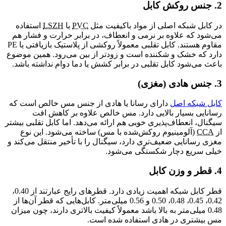
2. جنس روکش کابل
در کابل شبکه اصلی از مواد باکیفیت مثل
PVC
یا
LSZH
استفاده
می‌شود که علاوه بر نرمی و انعطاف، در برابر حرارت و فشار هم
مقاوم هستند. کابل تقلبی معمولاً روکشی از پلاستیک بازیافتی یا PE
دارد که خشک و شکننده است و زودتر از بین می‌رود. همین موضوع
باعث می‌شود کابل تقلبی در برابر کشش یا دما دوام نداشته باشد.
3. جنس هادی (مغزی)
کابل شبکه اصل
دارای رسانا یا هادی از جنس مس خالص است که
رسانایی بسیار بالایی دارد. مس خالص علاوه بر کاهش افت
سیگنال، انعطاف‌پذیری خوبی هم ارائه می‌دهد. اما کابل تقلبی بیشتر
از
CCA
(آلومینیوم روکش‌شده با مس) ساخته می‌شود. این نوع
مغزی رسانایی ضعیف‌تری دارد، سیگنال را با تأخیر منتقل می‌کند و
خیلی سریع دچار شکستگی می‌شود.
4. قطر و وزن کابل
قطر کابل شبکه اهمیت زیادی دارد. قطرهای رایج عبارتند از 0.40،
0.42، 0.45، 0.48، 0.50 و 0.56 میلی‌متر. کابل‌هایی که قطر آن‌ها از
0.48 میلی‌متر به بالا باشد معمولاً کیفیت بالاتری دارند، چون میزان
مس بیشتری در هادی استفاده شده است.