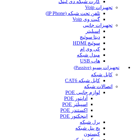
کارت شبکه دی لینک
تجهیزات Voip
تلفن تحت شبکه (IP Phone)
گیت وی Voip
تجهیزات جانبی
اسپلیتر
دیتا سوئیچ
سوئیچ HDMI
کی وی ام
مبدل شبکه
هاب USB
تجهیزات پسیو (Passive)
کابل شبکه
کابل شبکه CAT6
اتصالات شبکه
لوازم جانبی POE
آداپتور POE
اسپیلتر POE
اکستندر POE
اینجکتور POE
برل شبکه
پچ پنل شبکه
کیستون
سوکت شبکه