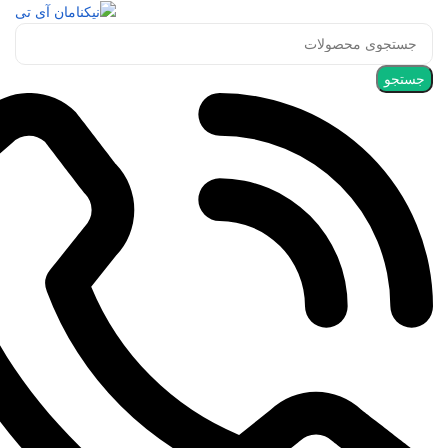
جستجو