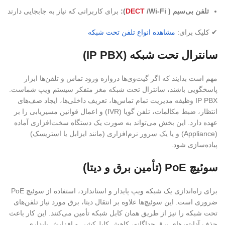
تلفن بی‌سیم
(
DECT
/Wi-Fi):
برای کاربرانی که نیاز به جابجایی دارند
✔ کلیک برای:
مشاهده انواع تلفن تحت شبکه
سانترال تحت شبکه (IP PBX)
مهم است بدایند که اگر گیت‌وی‌ها دروازه ورود تماس و تلفن‌ها ابزار
پاسخگویی باشند، سانترال تحت شبکه مغز متفکر سیستم ویپ شماست.
IP PBX وظیفه مدیریت تمام تماس‌ها، تعریف داخلی‌ها، ایجاد صف‌های
انتظار، ضبط مکالمات، تلفن گویا (IVR) و اعمال قوانین مسیریابی را بر
عهده دارد. این بخش می‌تواند به صورت یک دستگاه سخت‌افزاری آماده
(Appliance) و یا یک سرور نرم‌افزاری (مانند ایزابل یا استریسک)
پیاده‌سازی شود.
سوئیچ PoE (تأمین برق و دیتا)
برای راه‌اندازی یک شبکه ویپ پایدار و استاندارد، استفاده از سوئیچ PoE
ضروری است. این سوئیچ‌ها علاوه بر انتقال دیتا، برق مورد نیاز تلفن‌های
تحت شبکه را نیز از طریق همان کابل شبکه تأمین می‌کنند. این کار باعث
حذف آداپتورهای برق جداگانه، کاهش کابل‌کشی و افزایش پایداری