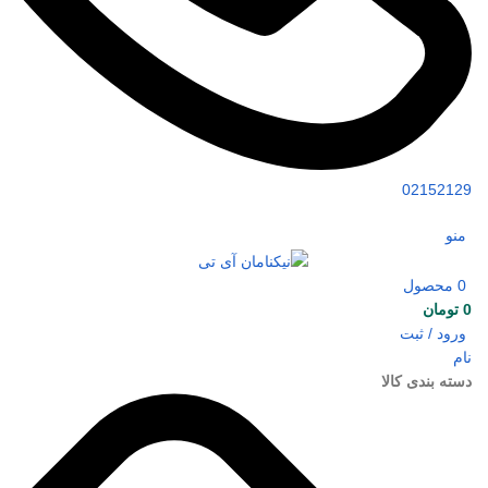
02152129
منو
0
محصول
0
تومان
ورود / ثبت
نام
دسته بندی کالا