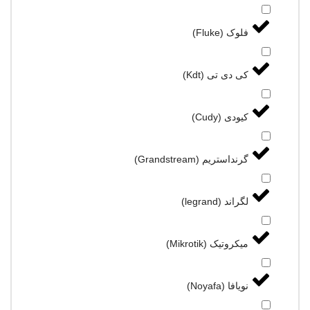
فلوک (Fluke)
کی دی تی (Kdt)
کیودی (Cudy)
گرنداستریم (Grandstream)
لگراند (legrand)
میکروتیک (Mikrotik)
نویافا (Noyafa)