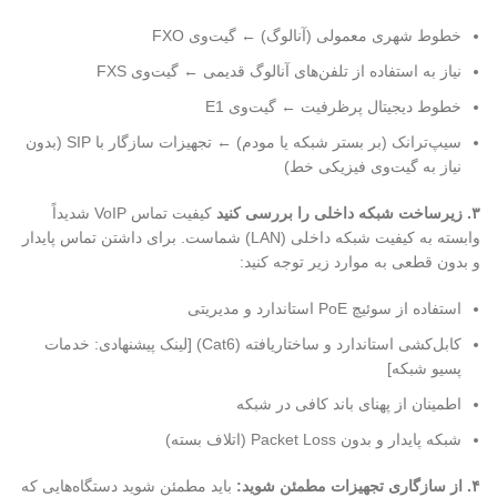
خطوط شهری معمولی (آنالوگ) ← گیت‌وی FXO
نیاز به استفاده از تلفن‌های آنالوگ قدیمی ← گیت‌وی FXS
خطوط دیجیتال پرظرفیت ← گیت‌وی E1
سیپ‌ترانک (بر بستر شبکه یا مودم) ← تجهیزات سازگار با SIP (بدون
نیاز به گیت‌وی فیزیکی خط)
۳
.
زیرساخت شبکه داخلی را بررسی کنید
کیفیت تماس VoIP شدیداً
وابسته به کیفیت شبکه داخلی (LAN) شماست. برای داشتن تماس پایدار
و بدون قطعی به موارد زیر توجه کنید:
استفاده از سوئیچ PoE استاندارد و مدیریتی
کابل‌کشی استاندارد و ساختاریافته (Cat6) [لینک پیشنهادی: خدمات
پسیو شبکه]
اطمینان از پهنای باند کافی در شبکه
شبکه پایدار و بدون Packet Loss (اتلاف بسته)
۴
.
از سازگاری تجهیزات مطمئن شوید:
باید مطمئن شوید دستگاه‌هایی که