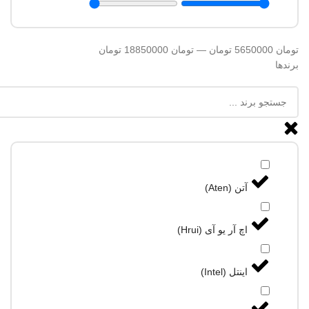
تومان
5650000
تومان
—
تومان
18850000
تومان
برندها
آتن (Aten)
اچ آر یو آی (Hrui)
اینتل (Intel)