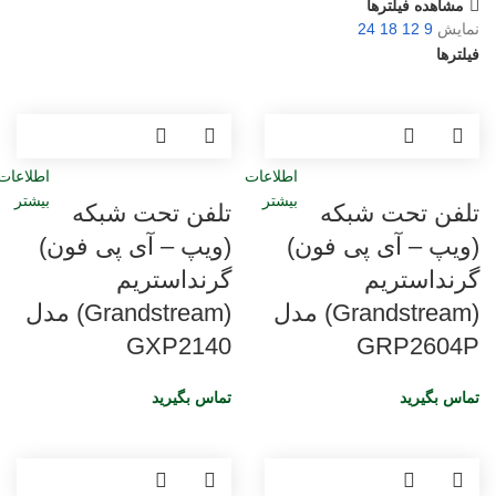
مشاهده فیلترها
نمایش
9
12
18
24
فیلترها
اطلاعات
اطلاعات
بیشتر
بیشتر
تلفن تحت شبکه
تلفن تحت شبکه
(ویپ – آی پی فون)
(ویپ – آی پی فون)
گرنداستریم
گرنداستریم
(Grandstream) مدل
(Grandstream) مدل
GXP2140
GRP2604P
تماس بگیرید
تماس بگیرید