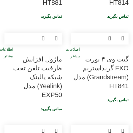
HT881
HT814
تماس بگیرید
تماس بگیرید
اطلاعات
اطلاعات
بیشتر
بیشتر
گیت وی ۴ پورت
ماژول افزایش
FXO گرنداستریم
ظرفیت تلفن تحت
(Grandstream) مدل
شبکه یالینک
HT841
(Yealink) مدل
EXP50
تماس بگیرید
تماس بگیرید