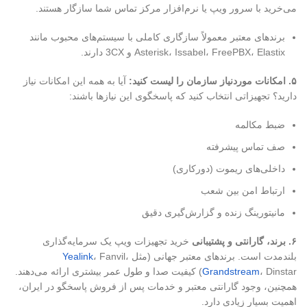
می‌خرید با سرور ویپ یا نرم‌افزار مرکز تماس شما سازگار هستند.
برندهای معتبر معمولاً سازگاری کاملی با سیستم‌های محبوب مانند
Asterisk، Issabel، FreePBX، Elastix و 3CX دارند.
۵
.
امکانات موردنیاز سازمان را لیست کنید:
آیا به همه این امکانات نیاز
دارید؟ تجهیزاتی انتخاب کنید که پاسخگوی این نیازها باشند:
ضبط مکالمه
صف تماس پیشرفته
داخلی‌های ریموت (دورکاری)
ارتباط امن بین شعب
مانیتورینگ زنده و گزارش‌گیری دقیق
۶
.
برند، گارانتی و پشتیبانی
خرید تجهیزات ویپ یک سرمایه‌گذاری
بلندمدت است. برندهای معتبر جهانی (مثل
، Fanvil،
Yealink
Grandstream
، Dinstar) کیفیت صدا و طول عمر بیشتری ارائه می‌دهند.
همچنین، وجود گارانتی معتبر و خدمات پس از فروش پاسخگو در ایران،
اهمیت بسیار زیادی دارد.