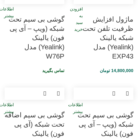
افزودن
اطلاعات
به
بیشتر
ماژول افزایش
گوشی بی‌ سیم تحت
سبد
ظرفیت تلفن تحت
شبکه (ویپ – آی پی
خرید
شبکه یالینک
فون) یالینک
(Yealink) مدل
(Yealink) مدل
W76P
EXP43
14,800,000
تومان
تماس بگیرید
اطلاعات
اطلاعات
بیشتر
بیشتر
گوشی بی‌ سیم تحت
گوشی بی‌ سیم اضافه
شبکه (ویپ – آی پی
تحت شبکه (آی پی
فون) یالینک
فون) یالینک