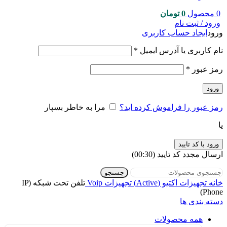
0
محصول
0
تومان
ورود / ثبت نام
ورود
ایجاد حساب کاربری
نام کاربری یا آدرس ایمیل
*
رمز عبور
*
ورود
رمز عبور را فراموش کرده اید؟
مرا به خاطر بسپار
یا
ورود با کد تایید
ارسال مجدد کد تایید
(00:
30
)
جستجو
خانه
تجهیزات اکتیو (Active)
تجهیزات Voip
تلفن تحت شبکه (IP
Phone)
دسته بندی ها
همه
محصولات