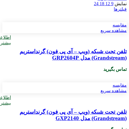
نمایش
9
12
18
24
فیلترها
مقایسه
مشاهده سریع
اطلاع
بیشتر
تلفن تحت شبکه (ویپ – آی پی فون) گرنداستریم
(Grandstream) مدل GRP2604P
تماس بگیرید
مقایسه
مشاهده سریع
اطلاع
بیشتر
تلفن تحت شبکه (ویپ – آی پی فون) گرنداستریم
(Grandstream) مدل GXP2140