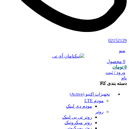
02152129
منو
0
محصول
0
تومان
ورود / ثبت
نام
دسته بندی کالا
تجهیزات اکتیو (Active)
مودم LTE
مودم دی لینک
روتر
روتر تی پی لینک
روتر میکروتیک
روتر یوبیکیوتی