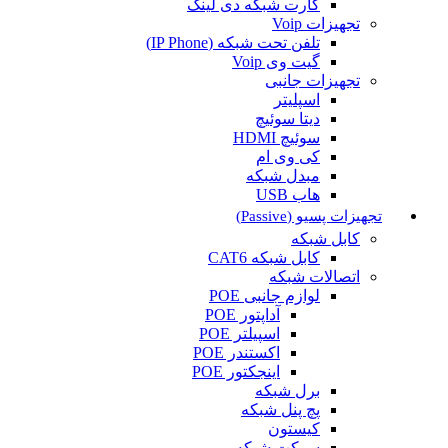
کارت شبکه دی لینک
تجهیزات Voip
تلفن تحت شبکه (IP Phone)
گیت وی Voip
تجهیزات جانبی
اسپلیتر
دیتا سوئیچ
سوئیچ HDMI
کی وی ام
مبدل شبکه
هاب USB
تجهیزات پسیو (Passive)
کابل شبکه
کابل شبکه CAT6
اتصالات شبکه
لوازم جانبی POE
آداپتور POE
اسپیلتر POE
اکستندر POE
اینجکتور POE
برل شبکه
پچ پنل شبکه
کیستون
سوکت شبکه