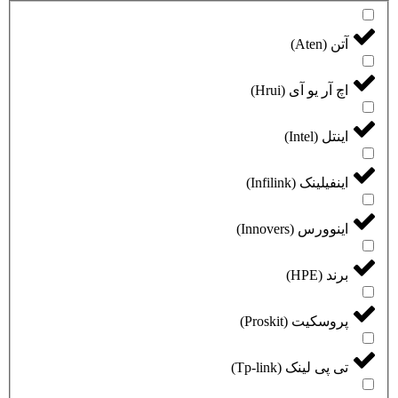
آتن (Aten)
اچ آر یو آی (Hrui)
اینتل (Intel)
اینفیلینک (Infilink)
اینوورس (Innovers)
برند (HPE)
پروسکیت (Proskit)
تی پی لینک (Tp-link)