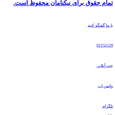
تمام حقوق برای نیکنامان محفوظ است.
با ما گفتگو کنید
02152129
چت آنلاین
واتس اپ
تلگرام