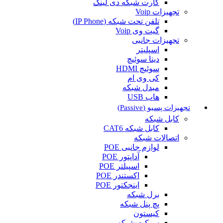
کارت شبکه دی لینک
تجهیزات Voip
تلفن تحت شبکه (IP Phone)
گیت وی Voip
تجهیزات جانبی
اسپلیتر
دیتا سوئیچ
سوئیچ HDMI
کی وی ام
مبدل شبکه
هاب USB
تجهیزات پسیو (Passive)
کابل شبکه
کابل شبکه CAT6
اتصالات شبکه
لوازم جانبی POE
آداپتور POE
اسپیلتر POE
اکستندر POE
اینجکتور POE
برل شبکه
پچ پنل شبکه
کیستون
سوکت شبکه