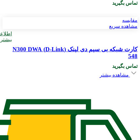
تماس بگیرید
مقایسه
مشاهده سریع
اطلاع
بیشتر
کارت شبکه بی سیم دی لینک (D-Link) N300 DWA
548
تماس بگیرید
مشاهده بیشتر