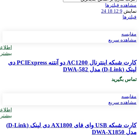
مشاهده فیلترها
نمایش
9
12
18
24
فیلترها
مقایسه
مشاهده سریع
اطلاع
بیشتر
کارت شبکه اینترنال AC1200 دو آنتنه PCIExpress دی
لینک (D-Link) مدل DWA-582
تماس بگیرید
مقایسه
مشاهده سریع
اطلاع
بیشتر
کارت شبکه USB وای فای AX1800 دی لینک (D-Link)
مدل DWA-X1850