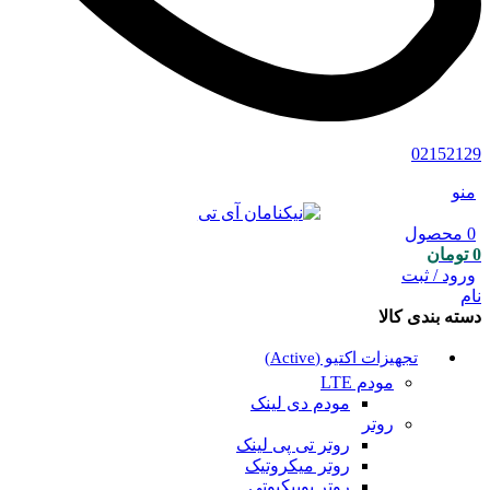
02152129
منو
0
محصول
0
تومان
ورود / ثبت
نام
دسته بندی کالا
تجهیزات اکتیو (Active)
مودم LTE
مودم دی لینک
روتر
روتر تی پی لینک
روتر میکروتیک
روتر یوبیکیوتی