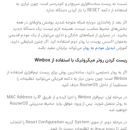
نسبت به ریست سخت‌افزاری سریع‌تر و کم‌دردسر است. چون نیازی به
استفاده از دکمه RESET یا باز کردن دستگاه ندارد.
اگر بعد از راه‌اندازی دوباره شبکه متوجه شدید پوشش وای‌فای در همه
بخش‌های محیط مناسب نیست، همیشه لازم نیست یک دستگاه جدید
بخرید. در بسیاری از شبکه‌های خانگی و اداری می‌توان از یک مودم قدیمی
به‌عنوان اکسس پوینت یا روتر دوم استفاده کرد. اگر چنین شرایطی دارید،
آموزش
تبدیل مودم به روتر
می‌تواند برایتان مفید باشد.
ریست کردن روتر میکروتیک با استفاده از Winbox
اگر به روتر دسترسی دارید، ساده‌ترین روش برای ریست نرم‌افزاری استفاده از
Winbox است؛ چون بدون نیاز به دکمه فیزیکی می‌توانید تنظیمات را
مستقیماً از داخل RouterOS حذف کنید.
در مرحله اول، نرم‌افزار Winbox را اجرا کرده و از طریق IP یا MAC Address
به روتر متصل شوید. پس از ورود موفق، وارد محیط مدیریتی RouterOS
خواهید شد.
در مرحله دوم، از منوی System گزینه Reset Configuration را انتخاب
کنید تا پنجره مربوط به تنظیمات ریست باز شود.