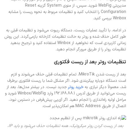
مدیریتی WebFig شوید. سپس، از منوی System گزینه Reset
Configuration را انتخاب کنید و تنظیمات مربوط به نحوه ریست را مشابه
Winbox بررسی کنید.
در ادامه، با تأیید عملیات ریست، دستگاه ریبوت می‌شود و تنظیمات قبلی به‌
طور کامل حذف شده و روتر به حالت تنظیمات کارخانه بازمی‌گردد. این روش
زمانی کاربردی است که نخواهید از Winbox استفاده کنید و ترجیح بدهید
تنظیمات روتر را از طریق مرورگر انجام دهید.
تنظیمات روتر بعد از ریست فکتوری
بعد از ریست شدن MikroTik، تمام تنظیمات قبلی حذف می‌شوند و لازم
است دستگاه دوباره پیکربندی شود. اگر مشکل شما با ریست فکتوری برطرف
شد، معمولاً دیگر نیازی به
خرید روتر
جدید نیست. در بیشتر مدل‌ها، بعد از
ریست می‌توانید از طریق آدرس 192.168.88.1 وارد Winbox/WebFig شوید و
مراحل اولیه راه‌اندازی را انجام دهید. اگر آی‌پی پیش‌فرض در دسترس نبود،
اتصال از طریق MAC Address هم امکان‌پذیر است.
بعد از ریست کردن روتر میکروتیک، همه تنظیمات حذف می‌شود و باید IP،