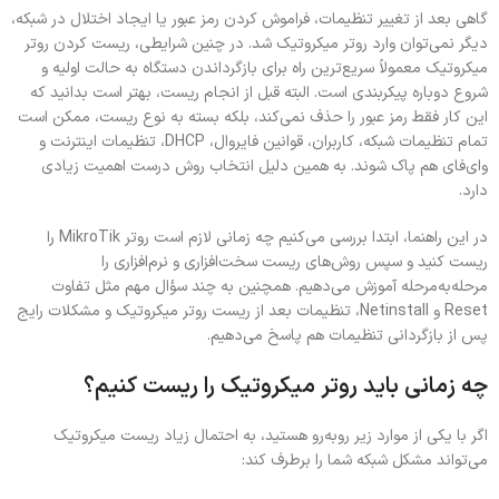
گاهی بعد از تغییر تنظیمات، فراموش کردن رمز عبور یا ایجاد اختلال در شبکه،
دیگر نمی‌توان وارد روتر میکروتیک شد. در چنین شرایطی، ریست کردن روتر
میکروتیک معمولاً سریع‌ترین راه برای بازگرداندن دستگاه به حالت اولیه و
شروع دوباره پیکربندی است. البته قبل از انجام ریست، بهتر است بدانید که
این کار فقط رمز عبور را حذف نمی‌کند، بلکه بسته به نوع ریست، ممکن است
تمام تنظیمات شبکه، کاربران، قوانین فایروال، DHCP، تنظیمات اینترنت و
وای‌فای هم پاک شوند. به همین دلیل انتخاب روش درست اهمیت زیادی
دارد.
در این راهنما، ابتدا بررسی می‌کنیم چه زمانی لازم است روتر MikroTik را
ریست کنید و سپس روش‌های ریست سخت‌افزاری و نرم‌افزاری را
مرحله‌به‌مرحله آموزش می‌دهیم. همچنین به چند سؤال مهم مثل تفاوت
Reset و Netinstall، تنظیمات بعد از ریست روتر میکروتیک و مشکلات رایج
پس از بازگردانی تنظیمات هم پاسخ می‌دهیم.
چه زمانی باید روتر میکروتیک را ریست کنیم؟
اگر با یکی از موارد زیر روبه‌رو هستید، به احتمال زیاد ریست میکروتیک
می‌تواند مشکل شبکه شما را برطرف کند: