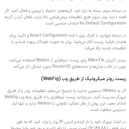
در مرحله سوم، بسته به نیاز خود گزینه‌های دلخواه را بررسی و فعال کنید. اگر
قصد دارید روتر بدون هیچ تنظیمات پیش‌فرضی بالا بیاید، فعال کردن گزینه
No Default Configuration انتخاب مناسبی است.
در مرحله چهارم، با کلیک روی دکمه Reset Configuration و تأیید پیام
هشدار، فرآیند ریست آغاز می‌شود. روتر به‌ صورت خودکار ریبوت شده و با
تنظیمات جدید بالا می‌آید.
بیشتر کاربران MikroTik برای ریست نرم‌افزاری از Winbox استفاده می‌کنند،
چون در اغلب مدل‌ها و نسخه‌های RouterOS بدون مشکل کار می‌کند.
ریست روتر میکروتیک از طریق وب (WebFig)
اگر به Winbox دسترسی ندارید یا ترجیح می‌دهید تنظیمات روتر را از طریق
مرورگر مدیریت کنید، می‌توانید ریست نرم‌افزاری را از طریق رابط وب WebFig
انجام دهید. این روش از نظر عملکرد تفاوتی با Winbox ندارد و تنها ابزار
دسترسی متفاوت است.
در ابتدا، مرورگر خود را باز کرده و آدرس IP روتر را وارد کنید که به‌ طور
پیش‌فرض 192.168.88.1 است. سپس با نام کاربری و رمز عبور وارد محیط