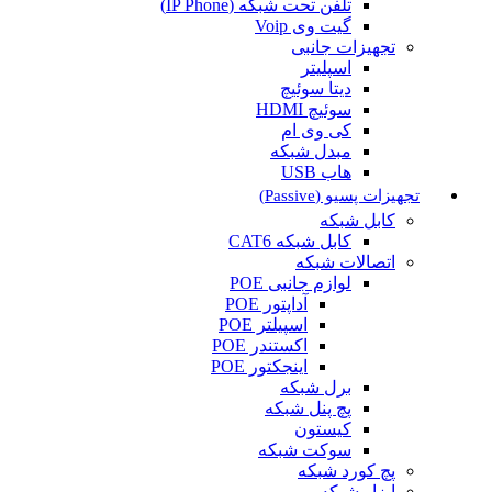
تلفن تحت شبکه (IP Phone)
گیت وی Voip
تجهیزات جانبی
اسپلیتر
دیتا سوئیچ
سوئیچ HDMI
کی وی ام
مبدل شبکه
هاب USB
تجهیزات پسیو (Passive)
کابل شبکه
کابل شبکه CAT6
اتصالات شبکه
لوازم جانبی POE
آداپتور POE
اسپیلتر POE
اکستندر POE
اینجکتور POE
برل شبکه
پچ پنل شبکه
کیستون
سوکت شبکه
پچ کورد شبکه
ابزار شبکه