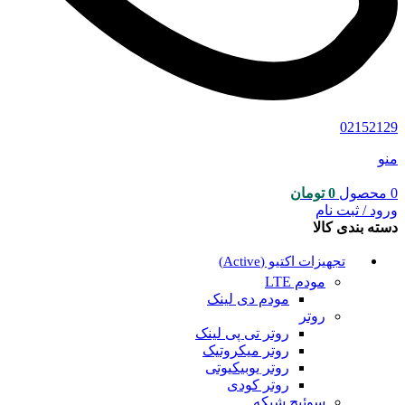
02152129
منو
0
محصول
0
تومان
ورود / ثبت نام
دسته بندی کالا
تجهیزات اکتیو (Active)
مودم LTE
مودم دی لینک
روتر
روتر تی پی لینک
روتر میکروتیک
روتر یوبیکیوتی
روتر کودی
سوئیچ شبکه