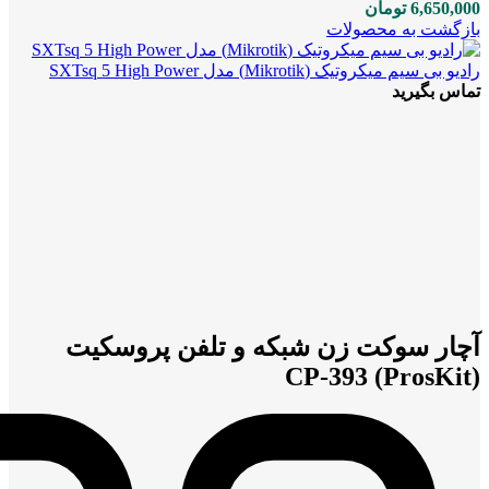
6,650,000
تومان
بازگشت به محصولات
رادیو بی سیم میکروتیک (Mikrotik) مدل SXTsq 5 High Power
تماس بگیرید
بزرگنمایی تصویر
آچار سوکت زن شبکه و تلفن پروسکیت
(ProsKit) CP-393