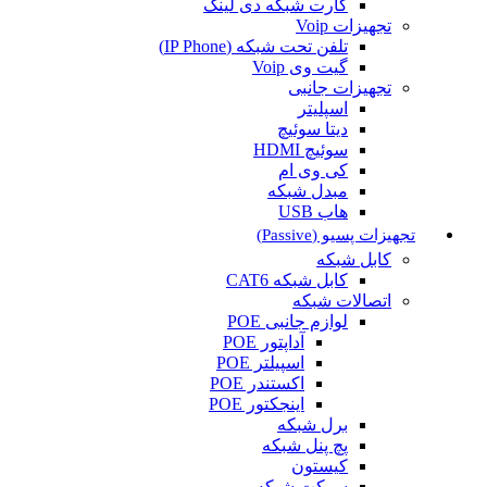
کارت شبکه دی لینک
تجهیزات Voip
تلفن تحت شبکه (IP Phone)
گیت وی Voip
تجهیزات جانبی
اسپلیتر
دیتا سوئیچ
سوئیچ HDMI
کی وی ام
مبدل شبکه
هاب USB
تجهیزات پسیو (Passive)
کابل شبکه
کابل شبکه CAT6
اتصالات شبکه
لوازم جانبی POE
آداپتور POE
اسپیلتر POE
اکستندر POE
اینجکتور POE
برل شبکه
پچ پنل شبکه
کیستون
سوکت شبکه