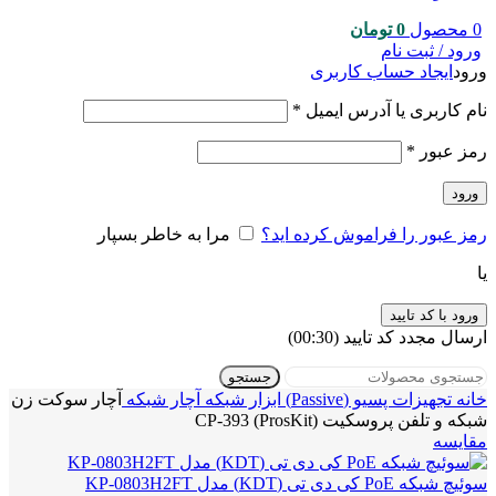
0
محصول
0
تومان
ورود / ثبت نام
ورود
ایجاد حساب کاربری
نام کاربری یا آدرس ایمیل
*
رمز عبور
*
ورود
رمز عبور را فراموش کرده اید؟
مرا به خاطر بسپار
یا
ورود با کد تایید
ارسال مجدد کد تایید
(00:
30
)
جستجو
خانه
تجهیزات پسیو (Passive)
ابزار شبکه
آچار شبکه
آچار سوکت زن
شبکه و تلفن پروسکیت (ProsKit) CP-393
مقایسه
سوئیچ شبکه PoE کی دی تی (KDT) مدل KP-0803H2FT