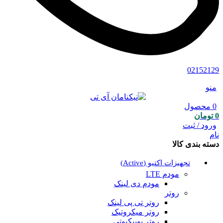
02152129
منو
0
محصول
0
تومان
ورود / ثبت
نام
دسته بندی کالا
تجهیزات اکتیو (Active)
مودم LTE
مودم دی لینک
روتر
روتر تی پی لینک
روتر میکروتیک
روتر یوبیکیوتی