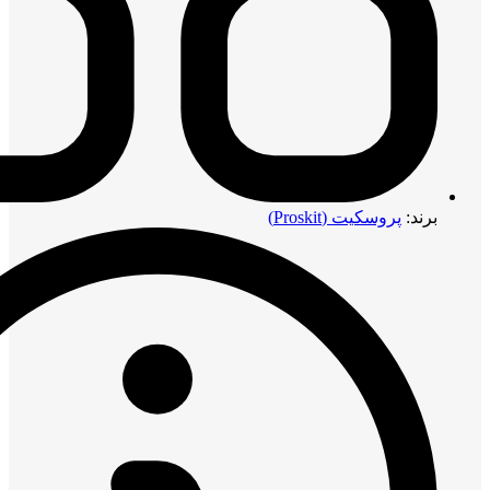
برند:
پروسکیت (Proskit)