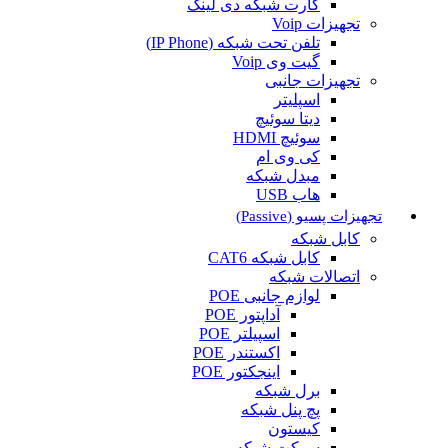
کارت شبکه دی لینک
تجهیزات Voip
تلفن تحت شبکه (IP Phone)
گیت وی Voip
تجهیزات جانبی
اسپلیتر
دیتا سوئیچ
سوئیچ HDMI
کی وی ام
مبدل شبکه
هاب USB
تجهیزات پسیو (Passive)
کابل شبکه
کابل شبکه CAT6
اتصالات شبکه
لوازم جانبی POE
آداپتور POE
اسپیلتر POE
اکستندر POE
اینجکتور POE
برل شبکه
پچ پنل شبکه
کیستون
سوکت شبکه