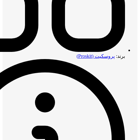
برند:
پروسکیت (Proskit)