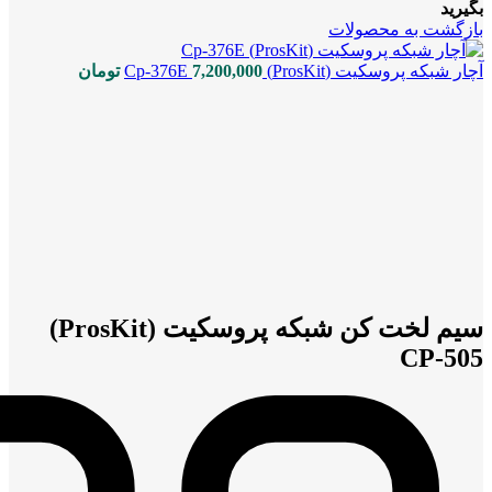
بگیرید
بازگشت به محصولات
آچار شبکه پروسکیت (ProsKit) Cp-376E
7,200,000
تومان
بزرگنمایی تصویر
سیم لخت کن شبکه پروسکیت (ProsKit)
CP-505