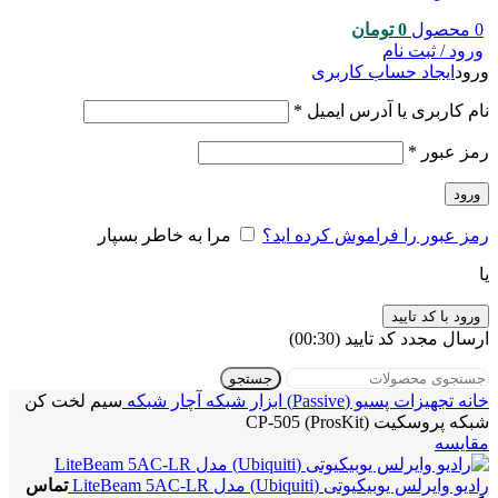
0
محصول
0
تومان
ورود / ثبت نام
ورود
ایجاد حساب کاربری
نام کاربری یا آدرس ایمیل
*
رمز عبور
*
ورود
رمز عبور را فراموش کرده اید؟
مرا به خاطر بسپار
یا
ورود با کد تایید
ارسال مجدد کد تایید
(00:
30
)
جستجو
خانه
تجهیزات پسیو (Passive)
ابزار شبکه
آچار شبکه
سیم لخت کن
شبکه پروسکیت (ProsKit) CP-505
مقایسه
رادیو وایرلس یوبیکیوتی (Ubiquiti) مدل LiteBeam 5AC-LR
تماس