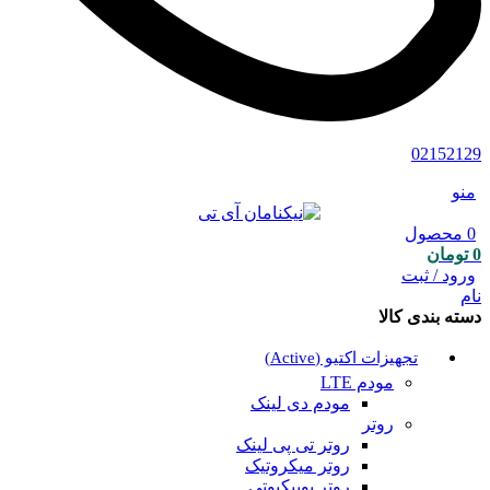
02152129
منو
0
محصول
0
تومان
ورود / ثبت
نام
دسته بندی کالا
تجهیزات اکتیو (Active)
مودم LTE
مودم دی لینک
روتر
روتر تی پی لینک
روتر میکروتیک
روتر یوبیکیوتی