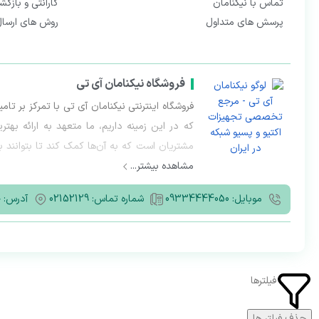
تماس با نیکنامان
گارانتی و بازگش
پرسش های متداول
روش های ارسا
فروشگاه نیکنامان آی‌ تی
فروشگاه اینترنتی نیکنامان آی تی با تمرکز بر 
که در این زمینه داریم، ما متعهد به ارائه به
مشتریان است که به آن‌ها کمک کند تا بتوانند ب
مشاهده بیشتر...
نیازهای بازار، ما به مشتریان خود راهکارهایی سفا
نمایند.
موبایل: 09334444050
شماره تماس: 02152129
آدرس: خ
با افتخار می‌گوییم که به عنوان یکی از ارائه‌ده
فیلترها
حذف فیلتر ها