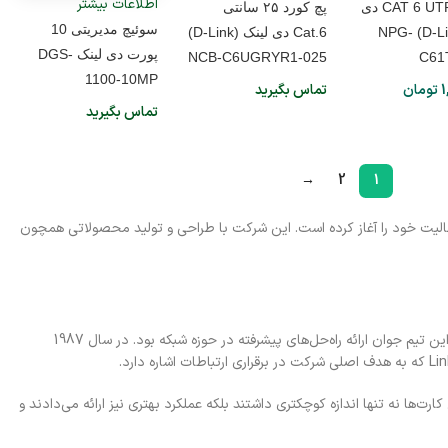
اطلاعات بیشتر
سوکت CAT 6 UTP دی
پچ کورد ۲۵ سانتی
سوئیچ مدیریتی 10
لینک (D-Link) NPG-
Cat.6 دی لینک (D-Link)
پورت دی لینک DGS-
NCB-C6UGRYR1-025
C61
1100-10MP
1
تومان
تماس بگیرید
تماس بگیرید
→
2
1
رتباطات هوشمند است که از سال 1986 با هدف ایجاد ارتباطات موثر و پایدار فعالیت خود را آغاز کرده است. این شرکت با طراحی و تولید محصولاتی همچون
داستان دی لینک در سال 1986 آغاز شد زمانی که کن کائو به همراه شش نفر از دوستان خود شرکتی به نام Datex Systems را در تایوان تأسیس کردند. هدف این تیم جوان ارائه راه‌حل‌های پیشرفته در حوزه شبکه بود. در سال 1987
‌ها نه تنها اندازه کوچکتری داشتند بلکه عملکرد بهتری نیز ارائه می‌دادند و