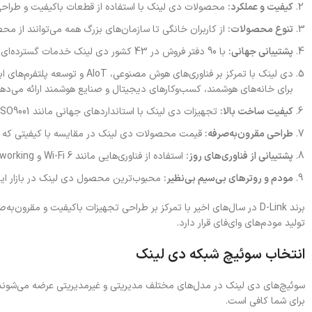
کیفیت و عملکرد:
محصولات دی لینک با استفاده از قطعات باکیفیت و طراحی 
تنوع محصولات:
از کاربران خانگی تا سازمان‌های بزرگ همه می‌توانند از مح
پشتیبانی جهانی:
با 90 دفتر فروش در 43 کشور دی لینک خدمات گسترده‌ای به مشتریان خود ارائه می‌دهد.
برای خانه‌های هوشمند، کسب‌وکارهای دیجیتال و صنایع هوشمند ارائه می‌دهد
کیفیت ساخت بالا:
تجهیزات دی لینک با استانداردهای جهانی مانند ISO9001 و ISO14001 تولید می‌شوند.
طراحی مقرون‌به‌صرفه:
قیمت محصولات دی لینک در مقایسه با کیفیتی که ار
پشتیبانی از فناوری‌های روز:
استفاده از فناوری‌هایی مانند Wi-Fi 6 و Mesh Networking دی لینک را در رقابت با برندهای بزرگ یک قدم جلوتر قرار داده است.
مودم و روترهای بی‌سیم بی‌نظیر:
محبوب‌ترین محصول دی لینک در بازار ایران مودم‌های ADSL و VDSL این شرکت هستند. این مودم‌ها با قیمت‌های اقتصادی و عملکرد پ
برند D-Link در سال‌های اخیر با تمرکز بر طراحی تجهیزات باکیفیت و مقرون
تولید مودم‌های وای‌فای قرار دارد.
انتخاب سوئیچ شبکه دی لینک
سوئیچ‌های دی لینک در مدل‌های مختلف مدیریتی و غیرمدیریتی عرضه می‌شوند. اگر
برای شما کافی است.