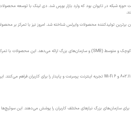
د.
استانداردهای بین‌المللی طراحی شده‌اند.
با پشتیبانی از جدیدترین استانداردهای Wi-Fi مانند 802.11ac و Wi-Fi 6 تجربه اینترنت پرسرعت و پای