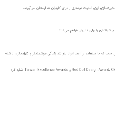
ه‌سازی ابری امنیت بیشتری را برای کاربران به ارمغان می‌آورند.
فته‌ای را برای کاربران فراهم می‌کنند.
ست که با استفاده از آن‌ها افراد بتوانند زندگی هوشمندتر و کارآمدتری داشته
دی لینک در طول سال‌ها جوایز متعددی را برای نوآوری، طراحی و عملکرد محصولات خود کسب کرده است. از جمله این جوایز می‌توان به Red Dot Design Award، CES Innovation Award و Taiwan Excellence Awards اشاره کرد.