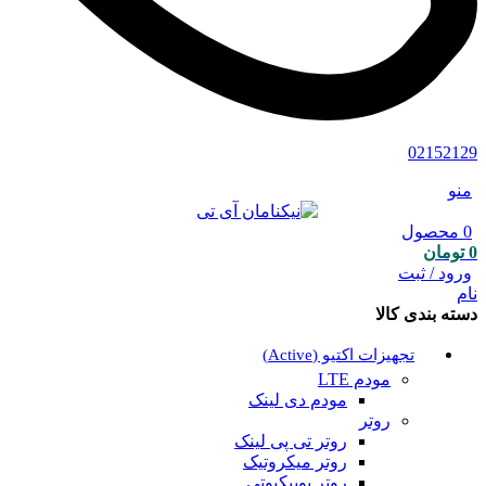
02152129
منو
0
محصول
0
تومان
ورود / ثبت
نام
دسته بندی کالا
تجهیزات اکتیو (Active)
مودم LTE
مودم دی لینک
روتر
روتر تی پی لینک
روتر میکروتیک
روتر یوبیکیوتی