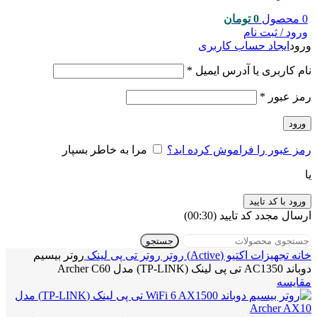
0
محصول
0
تومان
ورود / ثبت نام
ورود
ایجاد حساب کاربری
نام کاربری یا آدرس ایمیل
*
رمز عبور
*
ورود
رمز عبور را فراموش کرده اید؟
مرا به خاطر بسپار
یا
ورود با کد تایید
ارسال مجدد کد تایید
(00:
30
)
جستجو
خانه
تجهیزات اکتیو (Active)
روتر
روتر تی پی لینک
روتر بیسیم
دوباند AC1350 تی پی لینک (TP-LINK) مدل Archer C60
مقایسه