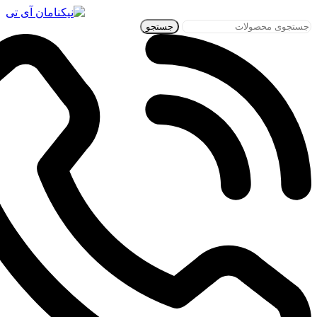
جستجو