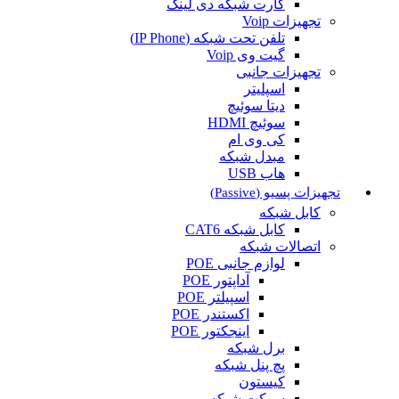
کارت شبکه دی لینک
تجهیزات Voip
تلفن تحت شبکه (IP Phone)
گیت وی Voip
تجهیزات جانبی
اسپلیتر
دیتا سوئیچ
سوئیچ HDMI
کی وی ام
مبدل شبکه
هاب USB
تجهیزات پسیو (Passive)
کابل شبکه
کابل شبکه CAT6
اتصالات شبکه
لوازم جانبی POE
آداپتور POE
اسپیلتر POE
اکستندر POE
اینجکتور POE
برل شبکه
پچ پنل شبکه
کیستون
سوکت شبکه