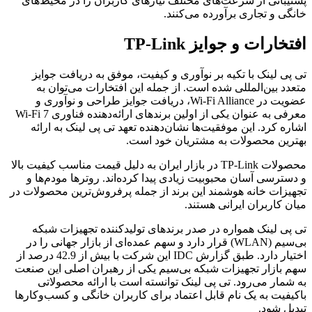
پشتیبانی از سرعت‌های مختلف نیازهای کاربران را در محیط‌های
خانگی و تجاری برآورده می‌کنند.
افتخارات و جوایز TP-Link
تی پی لینک با تکیه بر نوآوری و کیفیت، موفق به دریافت جوایز
متعدد بین‌المللی شده است. از جمله این افتخارات می‌توان به
عضویت در Wi-Fi Alliance، دریافت جوایز طراحی و نوآوری و
معرفی به عنوان یکی از اولین برندهای ارائه‌دهنده فناوری Wi-Fi 7
اشاره کرد. این موفقیت‌ها نشان‌دهنده تعهد تی پی لینک به ارائه
بهترین محصولات به مشتریان خود است.
محصولات TP-Link در بازار ایران به دلیل قیمت مناسب کیفیت بالا
و دسترسی آسان محبوبیت زیادی پیدا کرده‌اند. روترها مودم‌ها و
تجهیزات خانه هوشمند این برند از جمله پرفروش‌ترین محصولات در
میان کاربران ایرانی هستند.
تی پی لینک همواره در صدر برندهای تولیدکننده تجهیزات شبکه
بی‌سیم (WLAN) قرار دارد و سهم عمده‌ای از بازار جهانی را در
اختیار دارد. طبق گزارش IDC این شرکت با بیش از 42.9 درصد از
سهم بازار تجهیزات شبکه بی‌سیم یکی از رهبران اصلی این صنعت
به شمار می‌رود. تی پی لینک توانسته است با ارائه محصولاتی
باکیفیت به یک نام قابل اعتماد برای کاربران خانگی و کسب‌وکارها
تبدیل شود.