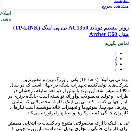
مقایسه
مشاهده سریع
اطلاع
بیشتر
روتر بیسیم دوباند AC1350 تی پی لینک (TP-LINK)
مدل Archer C60
تماس بگیرید
1
2
3
→
برند تی پی لینک (TP-Link) یکی از بزرگ‌ترین و معتبرترین
شرکت‌های تولیدکننده تجهیزات شبکه در جهان است که در سال
1996 تأسیس شد. این برند با بیش از دو دهه سابقه درخشان در
طراحی و تولید محصولات نوآورانه توانسته است جایگاه برتری در
بازار جهانی کسب کند. تی پی لینک با ارائه محصولاتی که شامل
روترها، مودم‌ها، سوئیچ‌ها و تجهیزات خانه هوشمند است نیازهای
کاربران خانگی کسب‌وکارها و صنایع را برآورده می‌کند.
تی پی لینک با ارائه محصولاتی متنوع و باکیفیت به انتخابی مطمئن
برای کاربران خانگی و تجاری تبدیل شده است. این برند چینی با