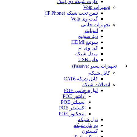
کارت شبکه دی لینک
تجهیزات Voip
تلفن تحت شبکه (IP Phone)
گیت وی Voip
تجهیزات جانبی
اسپلیتر
دیتا سوئیچ
سوئیچ HDMI
کی وی ام
مبدل شبکه
هاب USB
تجهیزات پسیو (Passive)
کابل شبکه
کابل شبکه CAT6
اتصالات شبکه
لوازم جانبی POE
آداپتور POE
اسپیلتر POE
اکستندر POE
اینجکتور POE
برل شبکه
پچ پنل شبکه
کیستون
سوکت شبکه