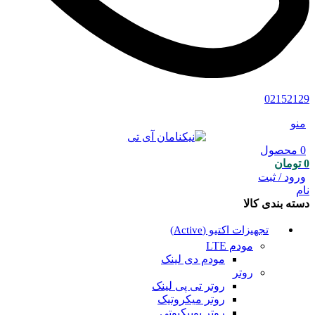
02152129
منو
0
محصول
0
تومان
ورود / ثبت
نام
دسته بندی کالا
تجهیزات اکتیو (Active)
مودم LTE
مودم دی لینک
روتر
روتر تی پی لینک
روتر میکروتیک
روتر یوبیکیوتی