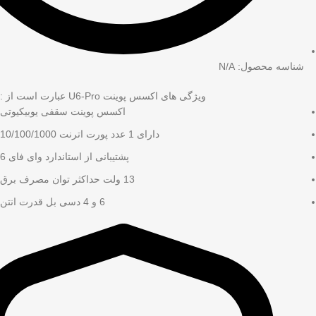
شناسه محصول: N/A
ویژگی های اکسس پوینت U6-Pro عبارت است از :
اکسس پوینت سقفی یوبیکیوتی
دارای 1 عدد پورت اترنت 10/100/1000
پشتیبانی از استاندارد وای فای 6
13 ولت حداکثر توان مصرف برق
6 و 4 دسی بل قدرت انتن