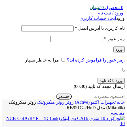
0
محصول
0
تومان
ورود / ثبت نام
ورود
ایجاد حساب کاربری
نام کاربری یا آدرس ایمیل
*
رمز عبور
*
ورود
رمز عبور را فراموش کرده اید؟
مرا به خاطر بسپار
یا
ورود با کد تایید
ارسال مجدد کد تایید
(00:
30
)
جستجو
خانه
تجهیزات اکتیو (Active)
روتر
روتر میکروتیک
روتر میکروتیک
(Mikrotik) مدل RB951G-2HnD
مقایسه