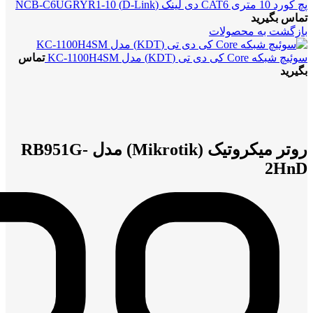
پچ کورد 10 متری CAT6 دی لینک (D-Link) NCB-C6UGRYR1-10
تماس بگیرید
بازگشت به محصولات
سوئیچ شبکه Core کی دی تی (KDT) مدل KC-1100H4SM
تماس
بگیرید
بزرگنمایی تصویر
روتر میکروتیک (Mikrotik) مدل RB951G-
2HnD