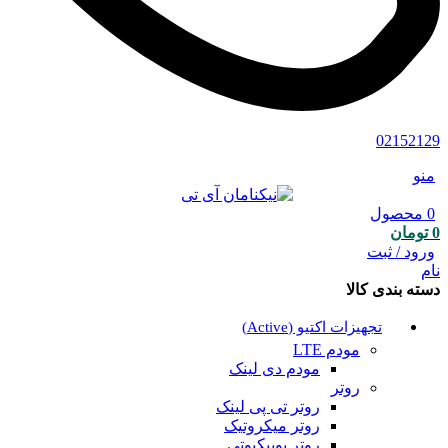
02152129
منو
0
محصول
0
تومان
ورود / ثبت
نام
دسته بندی کالا
تجهیزات اکتیو (Active)
مودم LTE
مودم دی لینک
روتر
روتر تی پی لینک
روتر میکروتیک
روتر یوبیکیوتی