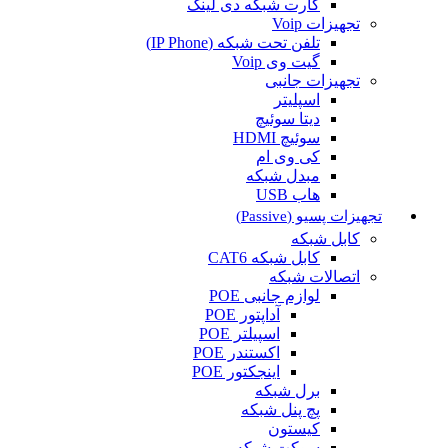
کارت شبکه دی لینک
تجهیزات Voip
تلفن تحت شبکه (IP Phone)
گیت وی Voip
تجهیزات جانبی
اسپلیتر
دیتا سوئیچ
سوئیچ HDMI
کی وی ام
مبدل شبکه
هاب USB
تجهیزات پسیو (Passive)
کابل شبکه
کابل شبکه CAT6
اتصالات شبکه
لوازم جانبی POE
آداپتور POE
اسپیلتر POE
اکستندر POE
اینجکتور POE
برل شبکه
پچ پنل شبکه
کیستون
سوکت شبکه