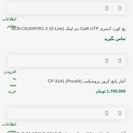
اطلاعات
بیشتر
پچ کورد 2متری Cat6 UTP دی لینک (D-Link) NCB-C6UGRYR1-2
تماس بگیرید
افزودن
به
آچار پانچ کروز پروسکیت (ProsKit) CP-3141
سبد
1,700,000
تومان
خرید
اطلاعات
بیشتر