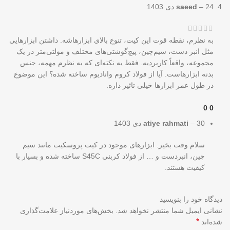
24 دی 1403
–
saeed
به نظرم، نقطه قوت این کیت، تنوع بالای ابزارهاشه. داشتن ابزارهایی
مثل انبر دست، سیم‌چین، پیچ‌گوشتی‌های مختلف و مولتی‌متر در یک
مجموعه، واقعاً کاربردیه. فقط یه نکته‌ای که به نظرم مهمه، جنس
بدنه ابزارهاست. آیا از فولاد کروم وانادیوم ساخته شده؟ این موضوع
در طول عمر ابزارها خیلی تاثیر داره.
0
0
30 دی 1403
–
atiye rahmati
سلام وقت بخیر. ابزارهای موجود در کیت پروسکیت مانند سیم
چین، انبردست و … از فولاد کربنی S45C ساخته شده و بسیار با
کیفیت هستند.
دیدگاه خود را بنویسید
نشانی ایمیل شما منتشر نخواهد شد.
بخش‌های موردنیاز علامت‌گذاری
*
شده‌اند