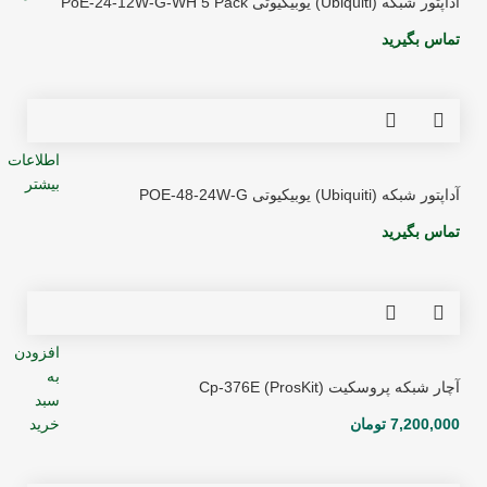
آداپتور شبکه (Ubiquiti) یوبیکیوتی PoE-24-12W-G-WH 5 Pack
تماس بگیرید
اطلاعات
بیشتر
آداپتور شبکه (Ubiquiti) یوبیکیوتی POE-48-24W-G
تماس بگیرید
افزودن
به
آچار شبکه پروسکیت (ProsKit) Cp-376E
سبد
7,200,000
تومان
خرید