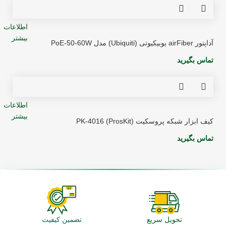
اطلاعات
بیشتر
آداپتور airFiber یوبیکیوتی (Ubiquiti) مدل PoE-50-60W
تماس بگیرید
اطلاعات
بیشتر
کیف ابزار شبکه پروسکیت (ProsKit) PK-4016
تماس بگیرید
تحویل سریع
تضمین کیفیت