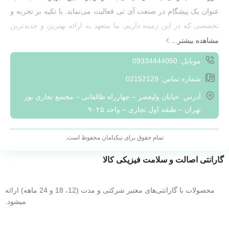
عنوان یک پیشگام در صنعت آی تی فعالیت می‌نماید. با تکیه بر تجربه و
تخصصی که در این زمینه داریم، ما متعهد به ارائه بهترین و جدیدترین
تجهیزات شبکه به مشتریان خود هستیم.هدف ما ارائه راهکارهایی
مشاهده بیشتر...
هوشمند و کارآمد به مشتریان است که به آن‌ها کمک کند تا بتوانند به
موبایل: 09334444050
بهره‌وری بیشتری در محیط‌های شبکه‌ای خود دست یابند. با تمرکز بر
شماره تماس: 02152129
ارزش‌های مشتری و پیگیری مداوم نیازهای بازار، ما به مشتریان خود
آدرس: خیابان ولیعصر – چهارراه طالقانی – مجتمع تجاری نور
راهکارهایی سفارشی و منحصر به فرد ارائه می‌دهیم تا بتوانند با
تهران – طبقه اول تجاری – واحد ۹۰۲۵
چالش‌های فعلی و آینده در حوزه تکنولوژی ارتباطات مقابله نمایند.
با افتخار می‌گوییم که به عنوان یکی از ارائه‌دهندگان برتر تجهیزات
تمام حقوق برای نیکنامان محفوظ است.
شبکه، در خدمت شما عزیزان هستیم.
گارانتی اصالت و سلامت فیزیکی کالا
محصولات با گارانتی‌های معتبر شرکتی و مدت (12، 18 و 24 ماهه) ارائه
میشود.