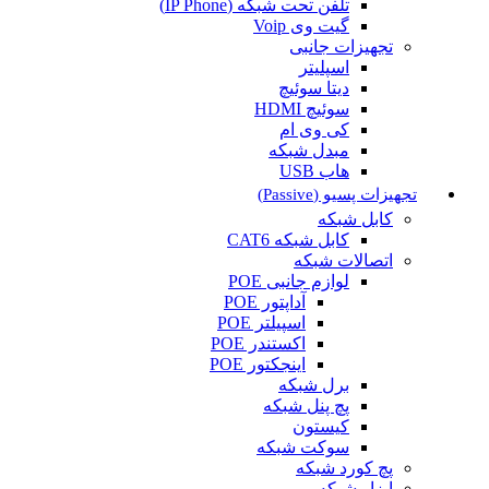
تلفن تحت شبکه (IP Phone)
گیت وی Voip
تجهیزات جانبی
اسپلیتر
دیتا سوئیچ
سوئیچ HDMI
کی وی ام
مبدل شبکه
هاب USB
تجهیزات پسیو (Passive)
کابل شبکه
کابل شبکه CAT6
اتصالات شبکه
لوازم جانبی POE
آداپتور POE
اسپیلتر POE
اکستندر POE
اینجکتور POE
برل شبکه
پچ پنل شبکه
کیستون
سوکت شبکه
پچ کورد شبکه
ابزار شبکه