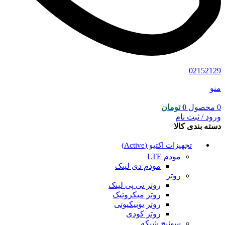
02152129
منو
0
محصول
0
تومان
ورود / ثبت نام
دسته بندی کالا
تجهیزات اکتیو (Active)
مودم LTE
مودم دی لینک
روتر
روتر تی پی لینک
روتر میکروتیک
روتر یوبیکیوتی
روتر کودی
سوئیچ شبکه