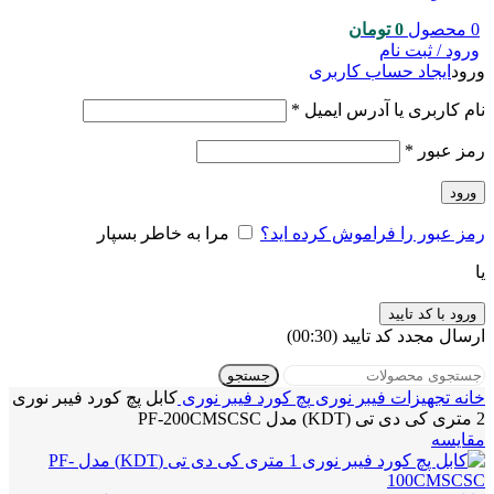
0
محصول
0
تومان
ورود / ثبت نام
ورود
ایجاد حساب کاربری
نام کاربری یا آدرس ایمیل
*
رمز عبور
*
ورود
رمز عبور را فراموش کرده اید؟
مرا به خاطر بسپار
یا
ورود با کد تایید
ارسال مجدد کد تایید
(00:
30
)
جستجو
خانه
تجهیزات فیبر نوری
پچ کورد فیبر نوری
کابل پچ کورد فیبر نوری
2 متری کی دی تی (KDT) مدل PF-200CMSCSC
مقایسه