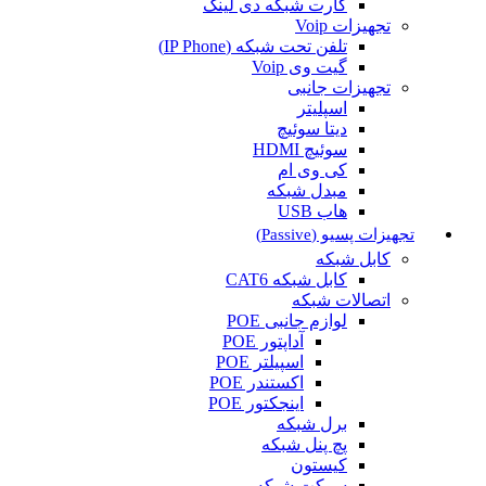
کارت شبکه دی لینک
تجهیزات Voip
تلفن تحت شبکه (IP Phone)
گیت وی Voip
تجهیزات جانبی
اسپلیتر
دیتا سوئیچ
سوئیچ HDMI
کی وی ام
مبدل شبکه
هاب USB
تجهیزات پسیو (Passive)
کابل شبکه
کابل شبکه CAT6
اتصالات شبکه
لوازم جانبی POE
آداپتور POE
اسپیلتر POE
اکستندر POE
اینجکتور POE
برل شبکه
پچ پنل شبکه
کیستون
سوکت شبکه