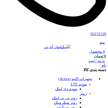
02152129
منو
0
محصول
0
تومان
ورود / ثبت
نام
دسته بندی کالا
تجهیزات اکتیو (Active)
مودم LTE
مودم دی لینک
روتر
روتر تی پی لینک
روتر میکروتیک
روتر یوبیکیوتی