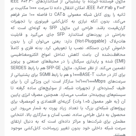
ماژول فرستنده-گیرنده با پشتیبانی از استانداردهای IEEE 802.3-
2002 و IEEE 802.3ab، امکان انتقال داده تا سرعت 1000 مگابیت بر
ثانیه را روی کابل شبکه معمولی CAT5 تا فاصله ۱۰۰ متر فراهم
می‌کند، بدون آنکه نیازی به کابل‌کشی فیبرنوری یا تجهیزات
گران‌قیمت باشد. طراحی این ماژول SFP به گونه‌ای است که
به‌راحتی در پورت‌های استاندارد SFP جای می‌گیرد و قابلیت
هات‌پلاگ (Hot-Pluggable) دارد؛ یعنی می‌توان آن را بدون
خاموش کردن دستگاه، نصب یا تعویض کرد. بدنه فلزی و کاملاً
محافظت‌شده آن باعث کاهش تداخل امواج الکترومغناطیسی
(EMI) شده و پایداری سیگنال را در محیط‌های صنعتی و پرنویز
تضمین می‌کند. از نظر عملکرد، ماژول SFP-GE هم با رابط SERDES
برای کار در حالت 1000BASE-T و هم با رابط SGMII برای پشتیبانی از
سرعت‌های 10/100/1000Mbps سازگار است؛ این ویژگی آن را برای
طیف گسترده‌ای از تجهیزات شبکه، از سوئیچ‌های ساده گرفته تا
سیستم‌های پیچیده‌تر، مناسب می‌سازد. همچنین مصرف انرژی پایین
آن (به طور معمول ۱.۰۵ وات) گزینه‌ای اقتصادی و کم‌مصرف برای
پروژه‌های شبکه‌ای بزرگ با تعداد زیاد پورت به شمار می‌رود. این
محصول به دلیل طراحی ساده، نصب آسان و سازگاری بالا، انتخابی
مطمئن برای شرکت‌ها و مراکز داده‌ای است که به دنبال ارتقای
سرعت شبکه داخلی خود بدون تغییر زیرساخت کابل‌کشی موجود
هستند.