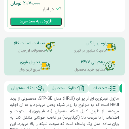
2,070,000
تومان
1 در انبار
افزودن به سبد خرید
ارسال رایگان
ضمانت اصالت کالا
بالای ۵ میلیون در تهران
محصولات اورجینال
پشتیانی 24/7
تحویل فوری
مشاوره خرید محصول
سریع ترین زمان
ات
مشخصات
کاتالوگ محصول
دیدگاه مشتریان
ماژول فیبرنوری اچ آر یو آی (HRUI) مدل SFP-GE، محصولی از برند
HRUI است که به سوئیچ یا روتر شبکه وصل می‌شود و به آن اجازه
می‌دهد از طریق کابل شبکه معمولی (نه فیبرنوری)، اینترنت و
اطلاعات را با سرعت بالا (گیگابیت) در فاصله طولانی منتقل کند. به
زبان ساده، مثل یک واسطه است که سرعت شبکه را بالا می‌برد. این