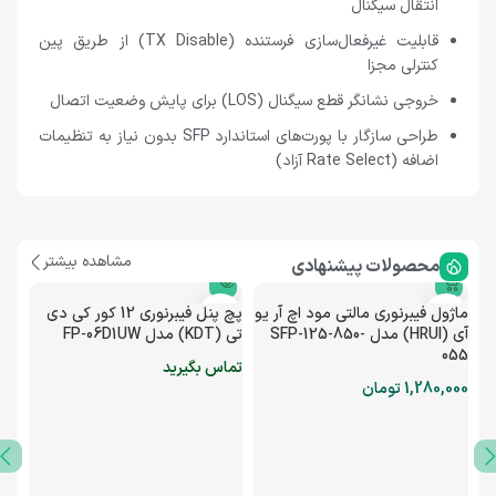
انتقال سیگنال
قابلیت غیرفعال‌سازی فرستنده (TX Disable) از طریق پین
کنترلی مجزا
خروجی نشانگر قطع سیگنال (LOS) برای پایش وضعیت اتصال
طراحی سازگار با پورت‌های استاندارد SFP بدون نیاز به تنظیمات
اضافه (Rate Select آزاد)
مشاهده بیشتر
محصولات پیشنهادی
ماژول فیبرنوری مالتی مود اچ آر یو
پچ پنل فیبرنوری 12 کور کی دی
آی (HRUI) مدل SFP-125-850-
تی (KDT) مدل FP-06D1UW
055
تماس بگیرید
1,280,000
تومان