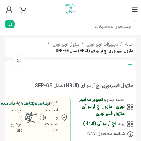
خانه
تجهیزات فیبر نوری
ماژول فیبر نوری
ماژول فیبرنوری اچ آر یو آی (HRUI) مدل SFP-GE
بزرگنما
ماژول فیبرنوری اچ آر یو آی (HRUI) مدل SFP-GE
دسته بندی:
تجهیزات فیبر
گارانتی
شرایط
مشاهده
مشاهده
مشاهده
نوری
|
ماژول اچ آر یو آی
|
اصالت
عودت
ماژول فیبر نوری
شرایط
و
یا
ارسال
برند:
اچ آر یو آی (Hrui)
سلامت
مرجوع
کالا
کالا
شناسه محصول: N/A