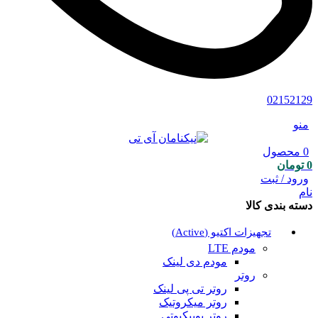
02152129
منو
0
محصول
0
تومان
ورود / ثبت
نام
دسته بندی کالا
تجهیزات اکتیو (Active)
مودم LTE
مودم دی لینک
روتر
روتر تی پی لینک
روتر میکروتیک
روتر یوبیکیوتی