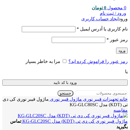
0
محصول
0
تومان
ورود / ثبت نام
ورود
ایجاد حساب کاربری
نام کاربری یا آدرس ایمیل
*
رمز عبور
*
ورود
رمز عبور را فراموش کرده اید؟
مرا به خاطر بسپار
یا
ورود با کد تایید
جستجو
خانه
تجهیزات فیبر نوری
ماژول فیبر نوری
ماژول فیبر نوری کی دی
تی (KDT) مدل KG-GLC80SC
مقایسه
ماژول فیبر نوری کی دی تی (KDT) مدل KG-GLC20SC
تماس
بگیرید