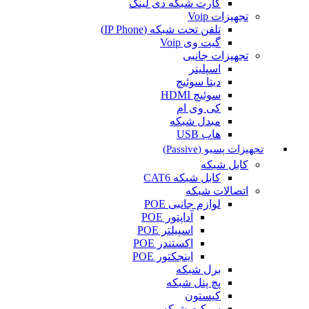
کارت شبکه دی لینک
تجهیزات Voip
تلفن تحت شبکه (IP Phone)
گیت وی Voip
تجهیزات جانبی
اسپلیتر
دیتا سوئیچ
سوئیچ HDMI
کی وی ام
مبدل شبکه
هاب USB
تجهیزات پسیو (Passive)
کابل شبکه
کابل شبکه CAT6
اتصالات شبکه
لوازم جانبی POE
آداپتور POE
اسپیلتر POE
اکستندر POE
اینجکتور POE
برل شبکه
پچ پنل شبکه
کیستون
سوکت شبکه