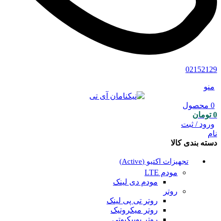
02152129
منو
0
محصول
0
تومان
ورود / ثبت
نام
دسته بندی کالا
تجهیزات اکتیو (Active)
مودم LTE
مودم دی لینک
روتر
روتر تی پی لینک
روتر میکروتیک
روتر یوبیکیوتی