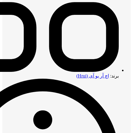
برند:
اچ آر یو آی (Hrui)