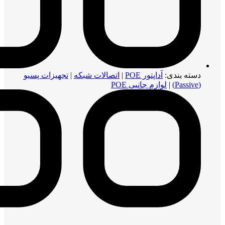
دسته بندی:
آداپتور POE
|
اتصالات شبکه
|
تجهیزات پسیو
(Passive)
|
لوازم جانبی POE