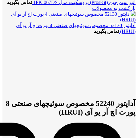
انبر سیم چین (ProsKit) پروسکیت مدل 1PK-067DS
تماس بگیرید
بازگشت به محصولات
آداپتور 52130 مخصوص سوئیچهای صنعتی 4 پورت اچ آر یو آی
(HRUI)
تماس بگیرید
بزرگنمایی تصویر
آداپتور 52240 مخصوص سوئیچهای صنعتی 8
پورت اچ آر یو آی (HRUI)