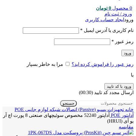
0
محصول
0
تومان
ورود / ثبت نام
ورود
ایجاد حساب کاربری
نام کاربری یا آدرس ایمیل
*
رمز عبور
*
ورود
رمز عبور را فراموش کرده اید؟
مرا به خاطر بسپار
یا
ورود با کد تایید
ارسال مجدد کد تایید
(00:
30
)
جستجو
خانه
تجهیزات پسیو (Passive)
اتصالات شبکه
لوازم جانبی POE
آداپتور POE
آداپتور 52240 مخصوص سوئیچهای صنعتی 8 پورت اچ آر
یو آی (HRUI)
مقایسه