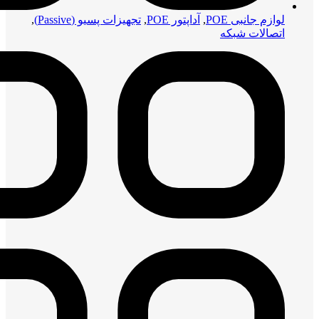
لوازم جانبی POE
,
آداپتور POE
,
تجهیزات پسیو (Passive)
,
اتصالات شبکه