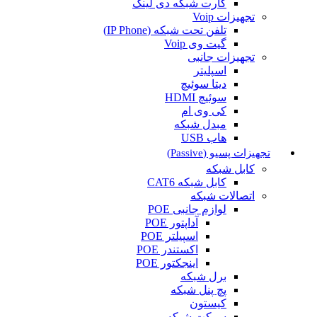
کارت شبکه دی لینک
تجهیزات Voip
تلفن تحت شبکه (IP Phone)
گیت وی Voip
تجهیزات جانبی
اسپلیتر
دیتا سوئیچ
سوئیچ HDMI
کی وی ام
مبدل شبکه
هاب USB
تجهیزات پسیو (Passive)
کابل شبکه
کابل شبکه CAT6
اتصالات شبکه
لوازم جانبی POE
آداپتور POE
اسپیلتر POE
اکستندر POE
اینجکتور POE
برل شبکه
پچ پنل شبکه
کیستون
سوکت شبکه