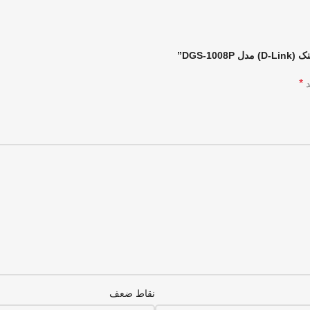
*
د
نقاط ضعف