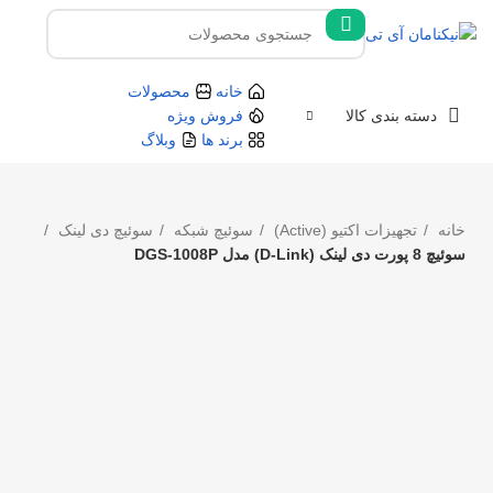
خانه
محصولات
دسته بندی کالا
فروش ویژه
برند ها
وبلاگ
خانه
تجهیزات اکتیو (Active)
سوئیچ شبکه
سوئیچ دی لینک
سوئیچ 8 پورت دی لینک (D-Link) مدل DGS-1008P