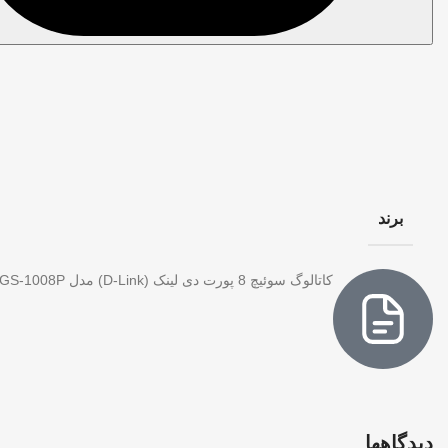
برند
کاتالوگ سوئیچ 8 پورت دی لینک (D-Link) مدل DGS-1008P
دیدگاهها