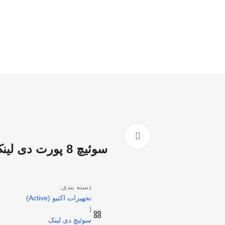
بزرگنمایی تصویر
سوئیچ 8 پورت دی لینک (D-Link) مدل DGS-1008P
دسته بندی:
تجهیزات اکتیو (Active)
|
سوئیچ دی لینک