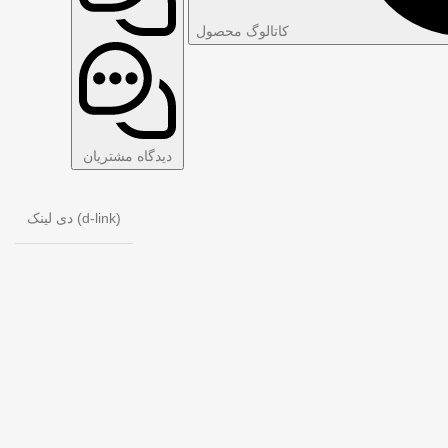
کاتالوگ محصول
دیدگاه مشتریان
دی لینک (d-link)