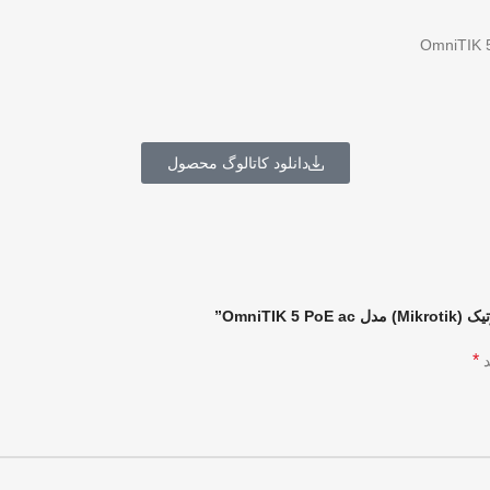
دانلود کاتالوگ محصول
OmniT”
*
د