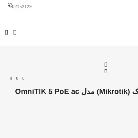
02152129
OmniTIK