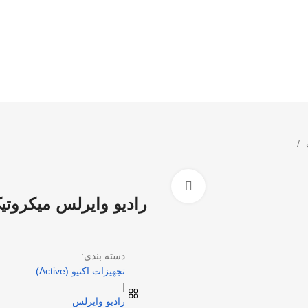
ک
بزرگنمایی تصویر
رادیو وایرلس میکروتیک (Mikrotik) مدل  5 PoE ac
دسته بندی:
تجهیزات اکتیو (Active)
|
رادیو وایرلس