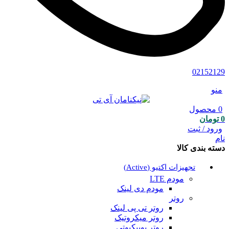
02152129
منو
0
محصول
0
تومان
ورود / ثبت
نام
دسته بندی کالا
تجهیزات اکتیو (Active)
مودم LTE
مودم دی لینک
روتر
روتر تی پی لینک
روتر میکروتیک
روتر یوبیکیوتی