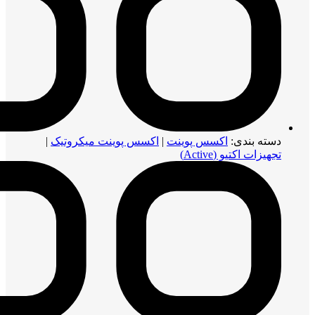
دسته بندی:
اکسس پوینت
|
اکسس پوینت میکروتیک
|
تجهیزات اکتیو (Active)