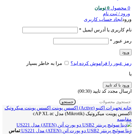
0
محصول
0
تومان
ورود / ثبت نام
ورود
ایجاد حساب کاربری
نام کاربری یا آدرس ایمیل
*
رمز عبور
*
ورود
رمز عبور را فراموش کرده اید؟
مرا به خاطر بسپار
یا
ورود با کد تایید
ارسال مجدد کد تایید
(00:
30
)
جستجو
خانه
تجهیزات اکتیو (Active)
اکسس پوینت
اکسس پوینت میکروتیک
اکسس پوینت میکروتیک (Mikrotik) مدل cAP XL ac
مقایسه
دیتا سوئیچ پرینتر USB2 دو پورت آتن (ATEN) مدل US221
تماس