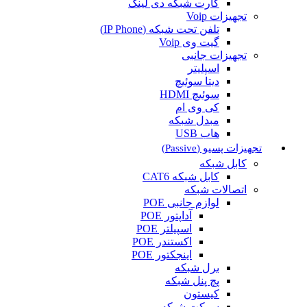
کارت شبکه دی لینک
تجهیزات Voip
تلفن تحت شبکه (IP Phone)
گیت وی Voip
تجهیزات جانبی
اسپلیتر
دیتا سوئیچ
سوئیچ HDMI
کی وی ام
مبدل شبکه
هاب USB
تجهیزات پسیو (Passive)
کابل شبکه
کابل شبکه CAT6
اتصالات شبکه
لوازم جانبی POE
آداپتور POE
اسپیلتر POE
اکستندر POE
اینجکتور POE
برل شبکه
پچ پنل شبکه
کیستون
سوکت شبکه