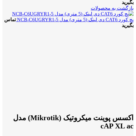
بگیرید
بازگشت به محصولات
پچ کورد CAT6 دی لینک (5 متری) مدل NCB-C6UGRYR1-5
تماس
بگیرید
-3%
بزرگنمایی تصویر
اکسس پوینت میکروتیک (Mikrotik) مدل
cAP XL ac