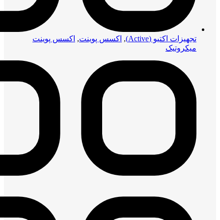
تجهیزات اکتیو (Active)
,
اکسس پوینت
,
اکسس پوینت
میکروتیک