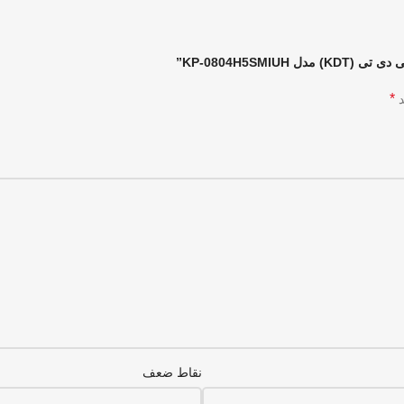
*
د
نقاط ضعف