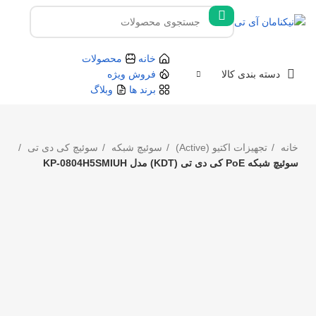
خانه
محصولات
دسته بندی کالا
فروش ویژه
برند ها
وبلاگ
خانه
تجهیزات اکتیو (Active)
سوئیچ شبکه
سوئیچ کی دی تی
سوئیچ شبکه PoE کی دی تی (KDT) مدل KP-0804H5SMIUH