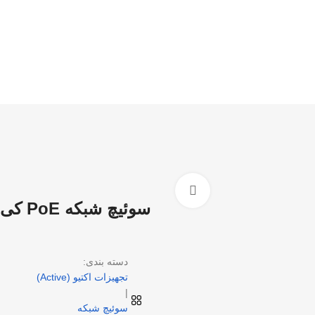
بزرگنمایی تصویر
سوئیچ شبکه PoE کی دی تی (KDT) مدل KP-0804H5SMIUH
دسته بندی:
تجهیزات اکتیو (Active)
|
سوئیچ شبکه