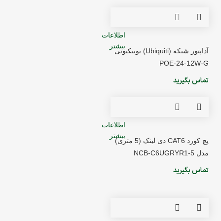
اطلاعات
بیشتر
آداپتور شبکه (Ubiquiti) یوبیکیوتی
POE-24-12W-G
تماس بگیرید
اطلاعات
بیشتر
پچ کورد CAT6 دی لینک (5 متری)
مدل NCB-C6UGRYR1-5
تماس بگیرید