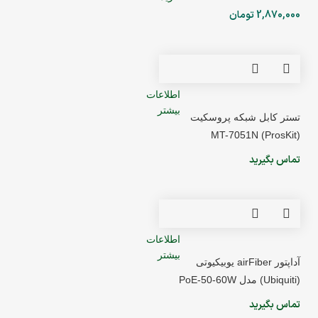
2,870,000
تومان
اطلاعات
بیشتر
تستر کابل شبکه پروسکیت
(ProsKit) MT-7051N
تماس بگیرید
اطلاعات
بیشتر
آداپتور airFiber یوبیکیوتی
(Ubiquiti) مدل PoE-50-60W
تماس بگیرید