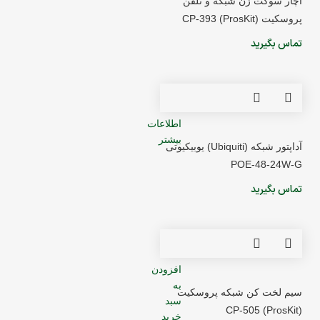
آچار سوکت زن شبکه و تلفن
پروسکیت (ProsKit) CP-393
تماس بگیرید
اطلاعات
بیشتر
آداپتور شبکه (Ubiquiti) یوبیکیوتی
POE-48-24W-G
تماس بگیرید
افزودن
به
سیم لخت کن شبکه پروسکیت
سبد
(ProsKit) CP-505
خرید