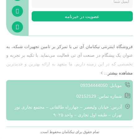
عضویت در خبرنامه
فروشگاه اینترنتی نیکنامان آی تی با تمرکز بر تامین تجهیزات شبکه، به
عنوان یک پیشگام در صنعت آی تی فعالیت می‌نماید. با تکیه بر تجربه و
تخصصی که در این زمینه داریم، ما متعهد به ارائه بهترین و جدیدترین
تجهیزات شبکه به مشتریان خود هستیم.هدف ما ارائه راهکارهایی
مشاهده بیشتر...
هوشمند و کارآمد به مشتریان است که به آن‌ها کمک کند تا بتوانند به
موبایل: 09334444050
بهره‌وری بیشتری در محیط‌های شبکه‌ای خود دست یابند. با تمرکز بر
شماره تماس: 02152129
ارزش‌های مشتری و پیگیری مداوم نیازهای بازار، ما به مشتریان خود
آدرس: خیابان ولیعصر – چهارراه طالقانی – مجتمع تجاری نور
راهکارهایی سفارشی و منحصر به فرد ارائه می‌دهیم تا بتوانند با
تهران – طبقه اول تجاری – واحد ۹۰۲۵
چالش‌های فعلی و آینده در حوزه تکنولوژی ارتباطات مقابله نمایند.
با افتخار می‌گوییم که به عنوان یکی از ارائه‌دهندگان برتر تجهیزات
تمام حقوق برای نیکنامان محفوظ است.