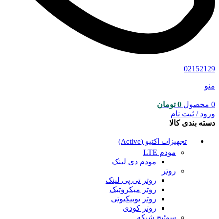
02152129
منو
0
محصول
0
تومان
ورود / ثبت نام
دسته بندی کالا
تجهیزات اکتیو (Active)
مودم LTE
مودم دی لینک
روتر
روتر تی پی لینک
روتر میکروتیک
روتر یوبیکیوتی
روتر کودی
سوئیچ شبکه