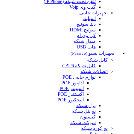
تلفن تحت شبکه (IP Phone)
گیت وی Voip
تجهیزات جانبی
اسپلیتر
دیتا سوئیچ
سوئیچ HDMI
کی وی ام
مبدل شبکه
هاب USB
تجهیزات پسیو (Passive)
کابل شبکه
کابل شبکه CAT6
اتصالات شبکه
لوازم جانبی POE
آداپتور POE
اسپیلتر POE
اکستندر POE
اینجکتور POE
برل شبکه
پچ پنل شبکه
کیستون
سوکت شبکه
پچ کورد شبکه
ابزار شبکه