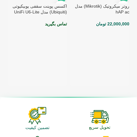
روتر میکروتیک (Mikrotik) مدل
اکسس پوینت سقفی یوبیکیوتی
hAP ac
(Ubiquiti) مدل UniFi U6-Lite
22,000,000
تومان
تماس بگیرید
یوبیک
تما
تحویل سریع
تضمین کیفیت