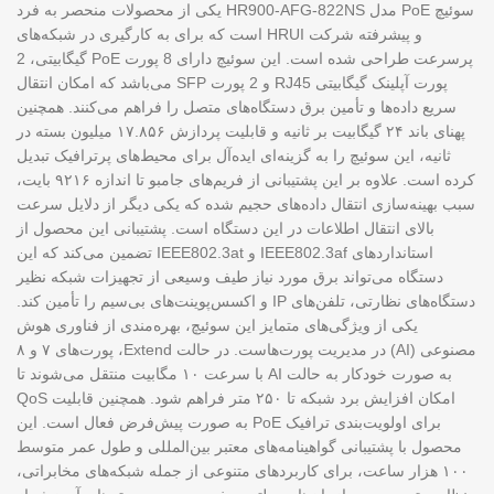
سوئیچ PoE مدل HR900-AFG-822NS یکی از محصولات منحصر به فرد
و پیشرفته شرکت HRUI است که برای به کارگیری در شبکه‌های
پرسرعت طراحی شده است. این سوئیچ دارای 8 پورت PoE گیگابیتی، 2
پورت آپلینک گیگابیتی RJ45 و 2 پورت SFP می‌باشد که امکان انتقال
سریع داده‌ها و تأمین برق دستگاه‌های متصل را فراهم می‌کنند. همچنین
پهنای باند ۲۴ گیگابیت بر ثانیه و قابلیت پردازش ۱۷.۸۵۶ میلیون بسته در
ثانیه، این سوئیچ را به گزینه‌ای ایده‌آل برای محیط‌های پرترافیک تبدیل
کرده است. علاوه بر این پشتیبانی از فریم‌های جامبو تا اندازه ۹۲۱۶ بایت،
سبب بهینه‌سازی انتقال داده‌های حجیم شده که یکی دیگر از دلایل سرعت
بالای انتقال اطلاعات در این دستگاه است. پشتیبانی این محصول از
استانداردهای IEEE802.3af و IEEE802.3at تضمین می‌کند که این
دستگاه می‌تواند برق مورد نیاز طیف وسیعی از تجهیزات شبکه نظیر
دستگاه‌های نظارتی، تلفن‌های IP و اکسس‌پوینت‌های بی‌سیم را تأمین کند.
یکی از ویژگی‌های متمایز این سوئیچ، بهره‌مندی از فناوری هوش
مصنوعی (AI) در مدیریت پورت‌هاست. در حالت Extend، پورت‌های ۷ و ۸
به صورت خودکار به حالت AI با سرعت ۱۰ مگابیت منتقل می‌شوند تا
امکان افزایش برد شبکه تا ۲۵۰ متر فراهم شود. همچنین قابلیت QoS
برای اولویت‌بندی ترافیک PoE به صورت پیش‌فرض فعال است. این
محصول با پشتیبانی گواهینامه‌های معتبر بین‌المللی و طول عمر متوسط
۱۰۰ هزار ساعت، برای کاربردهای متنوعی از جمله شبکه‌های مخابراتی،