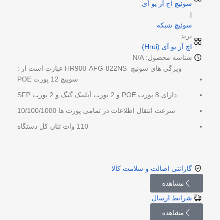
سوئیچ اچ آر یو آی
|
سوئیچ شبکه
برند:
اچ آر یو آی (Hrui)
شناسه محصول: N/A
ویژگی های سوئیچ HR900-AFG-822NS عبارت است از :
سوییچ 12 پورت POE
دارای 8 پورت POE و 2 پورت آپلینک گیگ و 2 پورت SFP
سرعت انتقال اطلاعات در تمامی پورت ها 10/100/1000
110 وات تئان کل دستگاه
گارانتی اصالت و سلامت کالا
مشاهده
شرایط ارسال
مشاهده