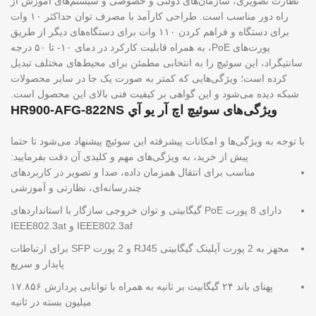
نظارت تصویری، سازمان‌های دولتی و خصوصی و سیستم‌های آموزش از
راه دور مناسب است. طراحی کارآمد با مصرف توان حداکثر ۱۰ وات
برای دستگاه و فراهم کردن ۱۱۰ وات برای دستگاه‌های دیگر از طریق
پورت‌های PoE، به همراه قابلیت کارکرد در دمای ۱۰- تا ۵۰ درجه
سانتیگراد، این سوئیچ را به انتخابی مطمئن برای محیط‌های مختلف تبدیل
کرده است؛ ویژگی‌هایی که کمتر به صورت یک جا در سایر محصولات
شبکه دیده می‌شود و این گواهی بر کیفیت فنی بالای این محصول است.
ویژگی‌های سوئیچ اچ آر یو آي HR900-AFG-822NS
با توجه به ویژگی‌ها و امکانات پیشرفته این سوئیچ پیشنهاد می‌شود تا حتما
پیش از خرید، به ویژگی‌های مهم و کلیدی آن دقت بفرمایید:
مناسب برای انتقال همزمان داده، صدا و تصویر در کاربردهای
چندرسانه‌ای، نظارتی و آموزشی
دارای 8 پورت PoE گیگابیتی و توان خروجی سازگار با استانداردهای
IEEE802.3af و IEEE802.3at
مجهز به 2 پورت آپلینک گیگابیتی RJ45 و 2 پورت SFP برای ارتباطات
پایدار و سریع
پهنای باند ۲۴ گیگابیت بر ثانیه به همراه با توانایی پردازش ۱۷.۸۵۶
میلیون بسته در ثانیه