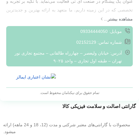
عنوان یک پیشگام در صنعت آی تی فعالیت می‌نماید. با تکیه بر تجربه و
تخصصی که در این زمینه داریم، ما متعهد به ارائه بهترین و جدیدترین
تجهیزات شبکه به مشتریان خود هستیم.هدف ما ارائه راهکارهایی
مشاهده بیشتر...
هوشمند و کارآمد به مشتریان است که به آن‌ها کمک کند تا بتوانند به
موبایل: 09334444050
بهره‌وری بیشتری در محیط‌های شبکه‌ای خود دست یابند. با تمرکز بر
شماره تماس: 02152129
ارزش‌های مشتری و پیگیری مداوم نیازهای بازار، ما به مشتریان خود
آدرس: خیابان ولیعصر – چهارراه طالقانی – مجتمع تجاری نور
راهکارهایی سفارشی و منحصر به فرد ارائه می‌دهیم تا بتوانند با
تهران – طبقه اول تجاری – واحد ۹۰۲۵
چالش‌های فعلی و آینده در حوزه تکنولوژی ارتباطات مقابله نمایند.
با افتخار می‌گوییم که به عنوان یکی از ارائه‌دهندگان برتر تجهیزات
شبکه، در خدمت شما عزیزان هستیم.
تمام حقوق برای نیکنامان محفوظ است.
گارانتی اصالت و سلامت فیزیکی کالا
محصولات با گارانتی‌های معتبر شرکتی و مدت (12، 18 و 24 ماهه) ارائه
میشود.