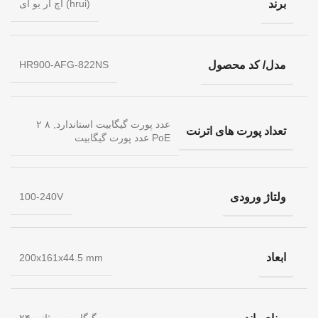
برند
اچ آر یو آی (hrui)
مدل/ کد محصول
HR900-AFG-822NS
۲ عدد پورت گیگابیت استاندارد, ۸
تعداد پورت های اترنت
عدد پورت گیگابیت PoE
ولتاژ ورودی
100-240V
ابعاد
200x161x44.5 mm