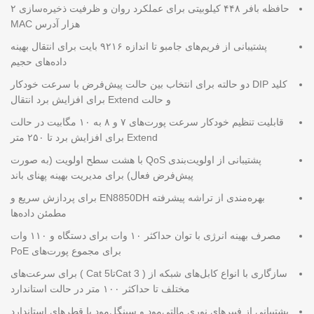
حافظه بافر ۴۴۸ کیلوبیتی برای عملکرد روان و ظرفیت ذخیره‌سازی ۲
هزار آدرس MAC
پشتیبانی از فریم‌های جامبو تا اندازه ۹۲۱۶ بایت برای انتقال بهینه
داده‌های حجیم
کلید DIP دو حالته برای انتخاب بین حالت پیش‌فرض با سرعت خودکار
و حالت Extend برای افزایش برد انتقال
قابلیت تنظیم خودکار سرعت پورت‌های ۷ و ۸ به ۱۰ مگابیت در حالت
Extend برای افزایش برد تا ۲۵۰ متر
پشتیبانی از اولویت‌بندی QoS با هشت سطح اولویت (به صورت
پیش‌فرض فعال) برای مدیریت بهینه پهنای باند
بهره‌مندی از تراشه پیشرفته EN8850DH برای پردازش سریع و
مطمئن داده‌ها
مصرف بهینه انرژی با توان حداکثر ۱۰ وات برای دستگاه و ۱۱۰ وات
برای مجموع پورت‌های PoE
سازگاری با انواع کابل‌های شبکه از ( Cat 3تاCat 5 ) برای سرعت‌های
مختلف تا حداکثر ۱۰۰ متر در حالت استاندارد
پشتیبانی از فیبرهای نوری مالتی‌مود و سینگل‌مود با قطرهای استاندارد