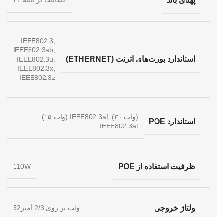
پهنای باند
۲۴ گیگابیت بر ثانیه
IEEE802.3,
IEEE802.3ab,
استاندارد پورت‌های اترنت (ETHERNET)
IEEE802.3u,
IEEE802.3x,
IEEE802.3z
(۱۵ وات) IEEE802.3af, (۳۰ وات)
استاندارد POE
IEEE802.3at
ظرفیت استفاده از POE
110W
ولتاژ خروجی
52ولت بر روی 2/3 آمپر