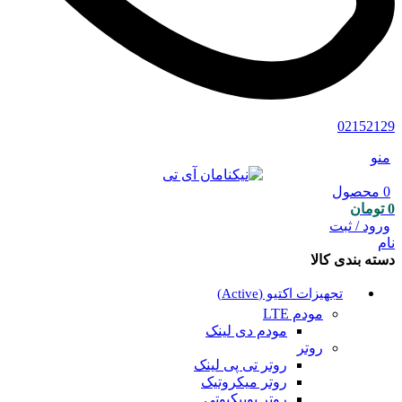
02152129
منو
0
محصول
0
تومان
ورود / ثبت
نام
دسته بندی کالا
تجهیزات اکتیو (Active)
مودم LTE
مودم دی لینک
روتر
روتر تی پی لینک
روتر میکروتیک
روتر یوبیکیوتی