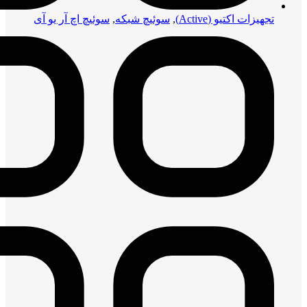
تجهیزات اکتیو (Active)
,
سوئیچ شبکه
,
سوئیچ اچ آر یو آی