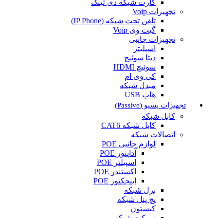
کارت شبکه دی لینک
تجهیزات Voip
تلفن تحت شبکه (IP Phone)
گیت وی Voip
تجهیزات جانبی
اسپلیتر
دیتا سوئیچ
سوئیچ HDMI
کی وی ام
مبدل شبکه
هاب USB
تجهیزات پسیو (Passive)
کابل شبکه
کابل شبکه CAT6
اتصالات شبکه
لوازم جانبی POE
آداپتور POE
اسپیلتر POE
اکستندر POE
اینجکتور POE
برل شبکه
پچ پنل شبکه
کیستون
سوکت شبکه