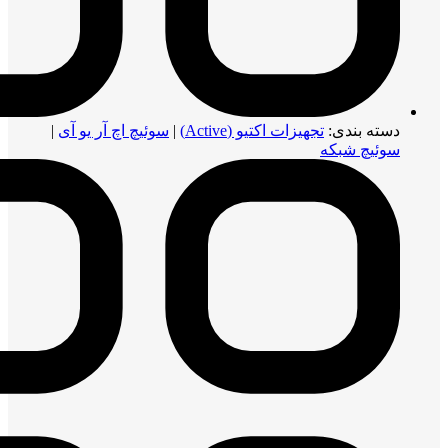
دسته بندی:
تجهیزات اکتیو (Active)
|
سوئیچ اچ آر یو آی
|
سوئیچ شبکه