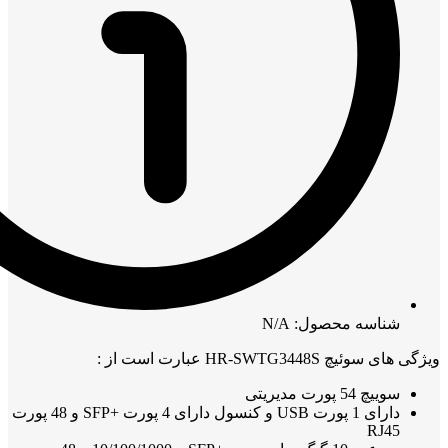
شناسه محصول: N/A
ویژگی های سوئیچ HR-SWTG3448S عبارت است از :
سوییچ 54 پورت مدیریتی
دارای 1 پورت USB و کنسول دارای 4 پورت +SFP و 48 پورت
RJ45