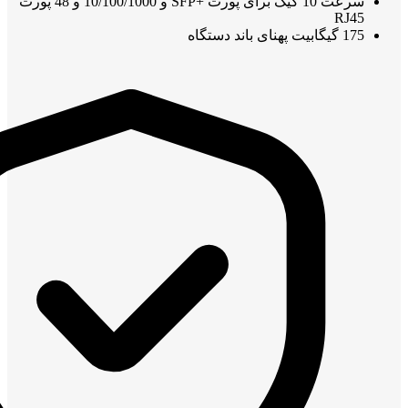
سرعت 10 گیگ برای پورت +SFP و 10/100/1000 و 48 پورت
RJ45
175 گیگابیت پهنای باند دستگاه