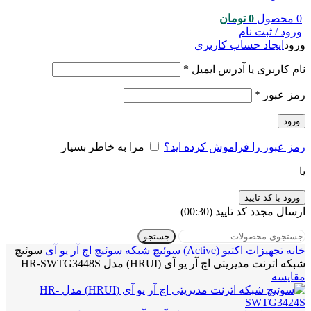
0
محصول
0
تومان
ورود / ثبت نام
ورود
ایجاد حساب کاربری
نام کاربری یا آدرس ایمیل
*
رمز عبور
*
ورود
رمز عبور را فراموش کرده اید؟
مرا به خاطر بسپار
یا
ورود با کد تایید
ارسال مجدد کد تایید
(00:
30
)
جستجو
خانه
تجهیزات اکتیو (Active)
سوئیچ شبکه
سوئیچ اچ آر یو آی
سوئیچ
شبکه اترنت مدیریتی اچ آر یو آی (HRUI) مدل HR-SWTG3448S
مقایسه