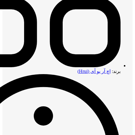
برند:
اچ آر یو آی (Hrui)