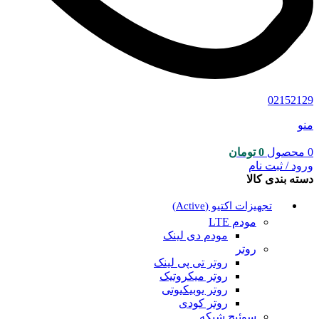
02152129
منو
0
محصول
0
تومان
ورود / ثبت نام
دسته بندی کالا
تجهیزات اکتیو (Active)
مودم LTE
مودم دی لینک
روتر
روتر تی پی لینک
روتر میکروتیک
روتر یوبیکیوتی
روتر کودی
سوئیچ شبکه