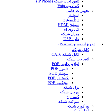
تلفن تحت شبکه (IP Phone)
گیت وی Voip
تجهیزات جانبی
اسپلیتر
دیتا سوئیچ
سوئیچ HDMI
کی وی ام
مبدل شبکه
هاب USB
تجهیزات پسیو (Passive)
کابل شبکه
کابل شبکه CAT6
اتصالات شبکه
لوازم جانبی POE
آداپتور POE
اسپیلتر POE
اکستندر POE
اینجکتور POE
برل شبکه
پچ پنل شبکه
کیستون
سوکت شبکه
پچ کورد شبکه
ابزار شبکه