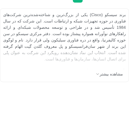
برند سیسکو (Cisco) یکی از بزرگ‌ترین و شناخته‌شده‌ترین شرکت‌های
فناوری در حوزه تجهیزات شبکه و ارتباطات است. این شرکت که در سال
1984 تأسیس شد و در طراحی و توسعه محصولات شبکه‌ای و ارائه
راهکارهای نوآورانه همواره پیشتاز بوده است. دفتر مرکزی سیسکو در سن
خوزه کالیفرنیا، واقع در دره فناوری سیلیکون ولی قرار دارد. نام و لوگوی
این برند از شهر سان‌فرانسیسکو و پل معروف گلدن گیت الهام گرفته
شده است. انتخاب این نماد نشان‌دهنده رویکرد این شرکت به عنوان پلی
برای اتصال انسان‌ها، سازمان‌ها و فناوری‌ها است.
تاریخچه برند سیسکو
مشاهده بیشتر
شرکت Cisco با هدف ارائه راهکارهایی برای اتصال شبکه‌های کامپیوتری
تأسیس شد. بنیان‌گذاران این شرکت لئونارد بوساک و سندی لرنر از
پژوهشگران دانشگاه استنفورد بودند. آن‌ها توانستند با توسعه اولین روتر
چند پروتکلی مفهوم ارتباط شبکه‌های مختلف را متحول کنند. این دستاورد
راه را برای تبدیل شدن سیسکو به یکی از رهبران بازار جهانی تجهیزات
شبکه باز کرد.
در دسامبر 1984 دو دانشمند کامپیوتر دانشگاه استنفورد به نام‌های ساندی