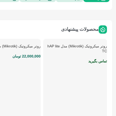
محصولات پیشنهادی
روتر میکروتیک (Mikrotik) مدل hAP lite
روتر میکروتیک (Mikrotik) مدل hAP ac
اطلاعات بیشتر
افزودن به سبد خرید
TC
22,000,000
تومان
تماس بگیرید