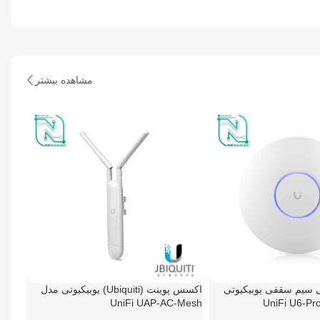
مشاهده بیشتر
 سیم سقفی یوبیکیوتی
اکسس پوینت (Ubiquiti) یوبیکیوتی مدل
رید
اطلاعات بیشتر
اطلاع
UniFi UAP-AC-Mesh
مدل niFI UAP-AC-LITE