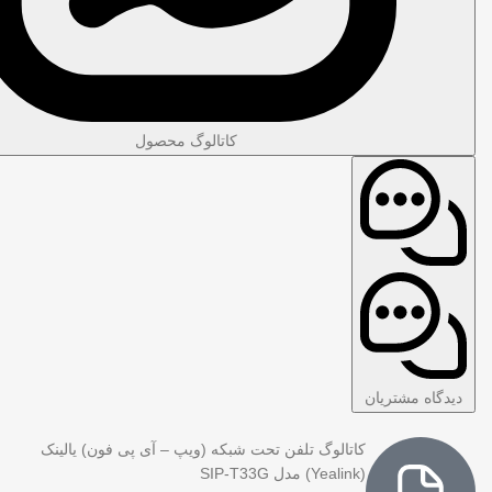
کاتالوگ محصول
دیدگاه مشتریان
کاتالوگ تلفن تحت شبکه (ویپ – آی پی فون) یالینک
(Yealink) مدل SIP-T33G