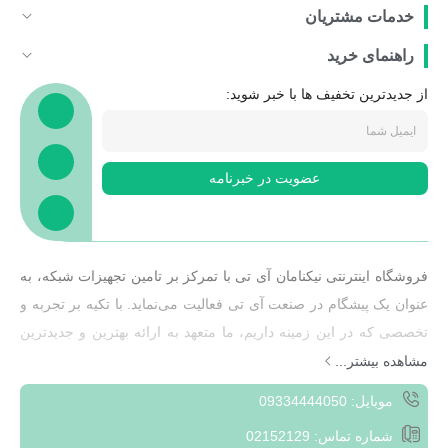
خدمات مشتریان
راهنمای خرید
از جدیدترین تخفیف ها با خبر شوید:
عضویت در خبرنامه
فروشگاه اینترنتی نیکنامان آی تی با تمرکز بر تامین تجهیزات شبکه، به
عنوان یک پیشگام در صنعت آی تی فعالیت می‌نماید. با تکیه بر تجربه و
تخصصی که در این زمینه داریم، ما متعهد به ارائه بهترین و جدیدترین
تجهیزات شبکه به مشتریان خود هستیم.هدف ما ارائه راهکارهایی
مشاهده بیشتر...
هوشمند و کارآمد به مشتریان است که به آن‌ها کمک کند تا بتوانند به
موبایل: 09334444050
بهره‌وری بیشتری در محیط‌های شبکه‌ای خود دست یابند. با تمرکز بر
شماره تماس: 02152129
ارزش‌های مشتری و پیگیری مداوم نیازهای بازار، ما به مشتریان خود