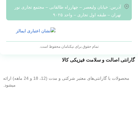
آدرس: خیابان ولیعصر – چهارراه طالقانی – مجتمع تجاری نور
راهکارهایی سفارشی و منحصر به فرد ارائه می‌دهیم تا بتوانند با
تهران – طبقه اول تجاری – واحد ۹۰۲۵
چالش‌های فعلی و آینده در حوزه تکنولوژی ارتباطات مقابله نمایند.
با افتخار می‌گوییم که به عنوان یکی از ارائه‌دهندگان برتر تجهیزات
شبکه، در خدمت شما عزیزان هستیم.
تمام حقوق برای نیکنامان محفوظ است.
گارانتی اصالت و سلامت فیزیکی کالا
محصولات با گارانتی‌های معتبر شرکتی و مدت (12، 18 و 24 ماهه) ارائه
میشود.