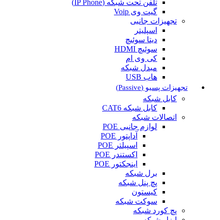
تلفن تحت شبکه (IP Phone)
گیت وی Voip
تجهیزات جانبی
اسپلیتر
دیتا سوئیچ
سوئیچ HDMI
کی وی ام
مبدل شبکه
هاب USB
تجهیزات پسیو (Passive)
کابل شبکه
کابل شبکه CAT6
اتصالات شبکه
لوازم جانبی POE
آداپتور POE
اسپیلتر POE
اکستندر POE
اینجکتور POE
برل شبکه
پچ پنل شبکه
کیستون
سوکت شبکه
پچ کورد شبکه
ابزار شبکه