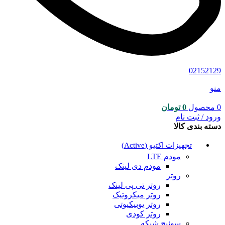
02152129
منو
0
محصول
0
تومان
ورود / ثبت نام
دسته بندی کالا
تجهیزات اکتیو (Active)
مودم LTE
مودم دی لینک
روتر
روتر تی پی لینک
روتر میکروتیک
روتر یوبیکیوتی
روتر کودی
سوئیچ شبکه