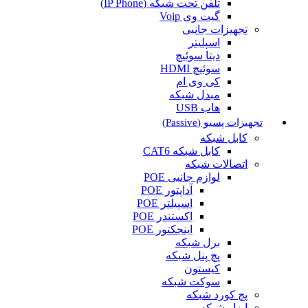
تلفن تحت شبکه (IP Phone)
گیت وی Voip
تجهیزات جانبی
اسپلیتر
دیتا سوئیچ
سوئیچ HDMI
کی وی ام
مبدل شبکه
هاب USB
تجهیزات پسیو (Passive)
کابل شبکه
کابل شبکه CAT6
اتصالات شبکه
لوازم جانبی POE
آداپتور POE
اسپیلتر POE
اکستندر POE
اینجکتور POE
برل شبکه
پچ پنل شبکه
کیستون
سوکت شبکه
پچ کورد شبکه
ابزار شبکه