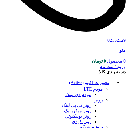
02152129
منو
0
محصول
0
تومان
ورود / ثبت نام
دسته بندی کالا
تجهیزات اکتیو (Active)
مودم LTE
مودم دی لینک
روتر
روتر تی پی لینک
روتر میکروتیک
روتر یوبیکیوتی
روتر کودی
سوئیچ شبکه