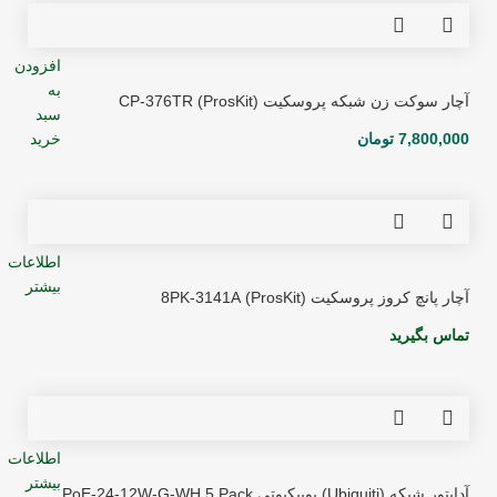
افزودن
به
آچار سوکت زن شبکه پروسکیت (ProsKit) CP-376TR
سبد
7,800,000
تومان
خرید
اطلاعات
بیشتر
آچار پانچ کروز پروسکیت (ProsKit) 8PK-3141A
تماس بگیرید
اطلاعات
بیشتر
آداپتور شبکه (Ubiquiti) یوبیکیوتی PoE-24-12W-G-WH 5 Pack