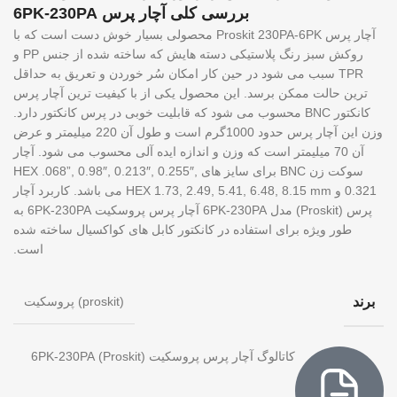
بررسی کلی آچار پرس 6PK-230PA
آچار پرس Proskit 230PA-6PK محصولی بسیار خوش دست است که با
روکش سبز رنگ پلاستیکی دسته هایش که ساخته شده از جنس PP و
TPR سبب می شود در حین کار امکان سُر خوردن و تعریق به حداقل
ترین حالت ممکن برسد. این محصول یکی از با کیفیت ترین آچار پرس
کانکتور BNC محسوب می شود که قابلیت خوبی در پرس کانکتور دارد.
وزن این آچار پرس حدود 1000گرم است و طول آن 220 میلیمتر و عرض
آن 70 میلیمتر است که وزن و اندازه ایده آلی محسوب می شود. آچار
سوکت زن BNC برای سایز های HEX .068”, 0.98″, 0.213″, 0.255″,
0.321 و HEX 1.73, 2.49, 5.41, 6.48, 8.15 mm می باشد. کاربرد آچار
پرس (Proskit) مدل 6PK-230PA آچار پرس پروسکیت 6PK-230PA به
طور ویژه برای استفاده در کانکتور کابل های کواکسیال ساخته شده
است.
برند
پروسکیت (proskit)
کاتالوگ آچار پرس پروسکیت (Proskit) 6PK-230PA