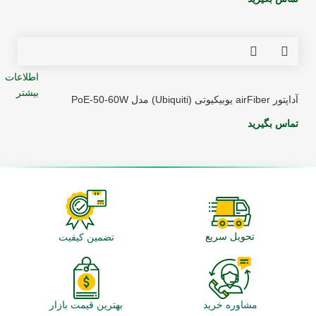
اطلاعات
بیشتر
آداپتور airFiber یوبیکیوتی (Ubiquiti) مدل PoE-50-60W
تماس بگیرید
تحویل سریع
تضمین کیفیت
مشاوره خرید
بهترین قیمت بازار