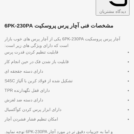
دیدگاه مشتریان
مشخصات فنی آچار پرس پروسکیت 6PK-230PA
آچار پرس پروسکیت 6PK-230PA یکی از آچار پرس های خوب بازار
است که دارای ویژگی های زیر است:
قابلیت تنظیم کردن قدرت پرس
قابلیت باز شدن فک در حین انجام کار
دارای دسته جقجقه ای
تشکیل شده از فولاد کربن با آلیاژ S45C
دارای قفل نگهدارنده TPR
دارای دسته ضد لغزش
دارای ابزار پرس کردن کوآکسیال
امکان تنظیم فشار فشردن آچار
و اما به جزییات دقیق تر در مورد آچار 6PK-230PA توجه نمایید.