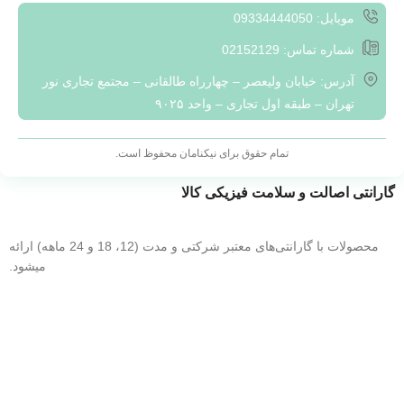
هوشمند و کارآمد به مشتریان است که به آن‌ها کمک کند تا بتوانند به
موبایل: 09334444050
بهره‌وری بیشتری در محیط‌های شبکه‌ای خود دست یابند. با تمرکز بر
شماره تماس: 02152129
ارزش‌های مشتری و پیگیری مداوم نیازهای بازار، ما به مشتریان خود
آدرس: خیابان ولیعصر – چهارراه طالقانی – مجتمع تجاری نور
راهکارهایی سفارشی و منحصر به فرد ارائه می‌دهیم تا بتوانند با
تهران – طبقه اول تجاری – واحد ۹۰۲۵
چالش‌های فعلی و آینده در حوزه تکنولوژی ارتباطات مقابله نمایند.
با افتخار می‌گوییم که به عنوان یکی از ارائه‌دهندگان برتر تجهیزات
تمام حقوق برای نیکنامان محفوظ است.
شبکه، در خدمت شما عزیزان هستیم.
گارانتی اصالت و سلامت فیزیکی کالا
محصولات با گارانتی‌های معتبر شرکتی و مدت (12، 18 و 24 ماهه) ارائه
میشود.