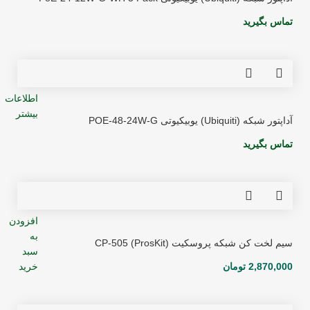
تماس بگیرید
اطلاعات
بیشتر
آداپتور شبکه (Ubiquiti) یوبیکیوتی POE-48-24W-G
تماس بگیرید
افزودن
به
سیم لخت کن شبکه پروسکیت (ProsKit) CP-505
سبد
2,870,000
تومان
خرید