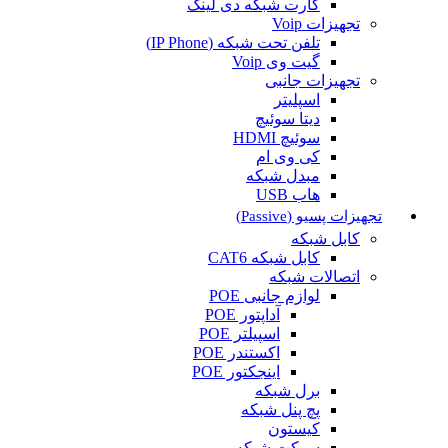
کارت شبکه دی لینک
تجهیزات Voip
تلفن تحت شبکه (IP Phone)
گیت وی Voip
تجهیزات جانبی
اسپلیتر
دیتا سوئیچ
سوئیچ HDMI
کی وی ام
مبدل شبکه
هاب USB
تجهیزات پسیو (Passive)
کابل شبکه
کابل شبکه CAT6
اتصالات شبکه
لوازم جانبی POE
آداپتور POE
اسپیلتر POE
اکستندر POE
اینجکتور POE
برل شبکه
پچ پنل شبکه
کیستون
سوکت شبکه