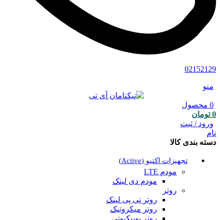
02152129
منو
0
محصول
0
تومان
ورود / ثبت
نام
دسته بندی کالا
تجهیزات اکتیو (Active)
مودم LTE
مودم دی لینک
روتر
روتر تی پی لینک
روتر میکروتیک
روتر یوبیکیوتی