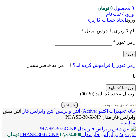
0
محصول
0
تومان
ورود / ثبت نام
ورود
ایجاد حساب کاربری
نام کاربری یا آدرس ایمیل
*
رمز عبور
*
ورود
رمز عبور را فراموش کرده اید؟
مرا به خاطر بسپار
یا
ورود با کد تایید
ارسال مجدد کد تایید
(00:
30
)
جستجو
خانه
تجهیزات اکتیو (Active)
آنتن وایرلس
آنتن وایرلس فاز
آنتن دیش
وایرلس فاز مدل PHASE-30-X-NP
مقایسه
آنتن دیش وایرلس فاز مدل PHASE-30-6G-NP
17,374,000
تومان