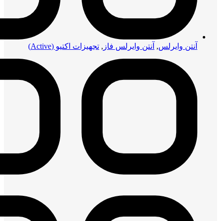
آنتن وایرلس
,
آنتن وایرلس فاز
,
تجهیزات اکتیو (Active)