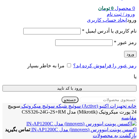
0
محصول
0
تومان
ورود / ثبت نام
ورود
ایجاد حساب کاربری
نام کاربری یا آدرس ایمیل
*
رمز عبور
*
ورود
رمز عبور را فراموش کرده اید؟
مرا به خاطر بسپار
یا
ورود با کد تایید
جستجو
خانه
تجهیزات اکتیو (Active)
سوئیچ شبکه
سوئیچ میکروتیک
سوییچ
24 پورت میکروتیک (Mikrotik) مدل CSS326-24G-2S+RM
مقایسه
اکسس پوینت اینوورس (innovers) مدل IN-AP1200C
تماس بگیرید
بازگشت به محصولات