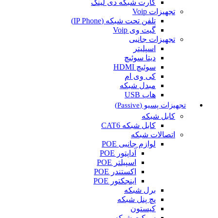
کارت شبکه دی لینک
تجهیزات Voip
تلفن تحت شبکه (IP Phone)
گیت وی Voip
تجهیزات جانبی
اسپلیتر
دیتا سوئیچ
سوئیچ HDMI
کی وی ام
مبدل شبکه
هاب USB
تجهیزات پسیو (Passive)
کابل شبکه
کابل شبکه CAT6
اتصالات شبکه
لوازم جانبی POE
آداپتور POE
اسپیلتر POE
اکستندر POE
اینجکتور POE
برل شبکه
پچ پنل شبکه
کیستون
سوکت شبکه