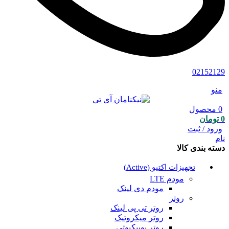
02152129
منو
0
محصول
0
تومان
ورود / ثبت
نام
دسته بندی کالا
تجهیزات اکتیو (Active)
مودم LTE
مودم دی لینک
روتر
روتر تی پی لینک
روتر میکروتیک
روتر یوبیکیوتی