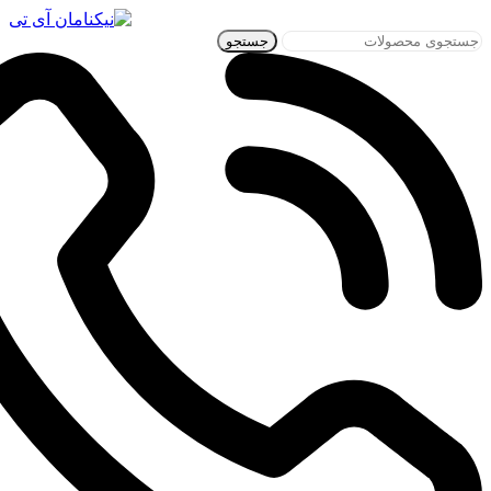
جستجو