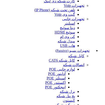
کارت شبکه دی لینک
تجهیزات Voip
تلفن تحت شبکه (IP Phone)
گیت وی Voip
تجهیزات جانبی
اسپلیتر
دیتا سوئیچ
سوئیچ HDMI
کی وی ام
مبدل شبکه
هاب USB
تجهیزات پسیو (Passive)
کابل شبکه
کابل شبکه CAT6
اتصالات شبکه
لوازم جانبی POE
آداپتور POE
اسپیلتر POE
اکستندر POE
اینجکتور POE
برل شبکه
پچ پنل شبکه
کیستون
سوکت شبکه