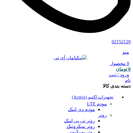
02152129
منو
0
محصول
0
تومان
ورود / ثبت
نام
دسته بندی کالا
تجهیزات اکتیو (Active)
مودم LTE
مودم دی لینک
روتر
روتر تی پی لینک
روتر میکروتیک
روتر یوبیکیوتی