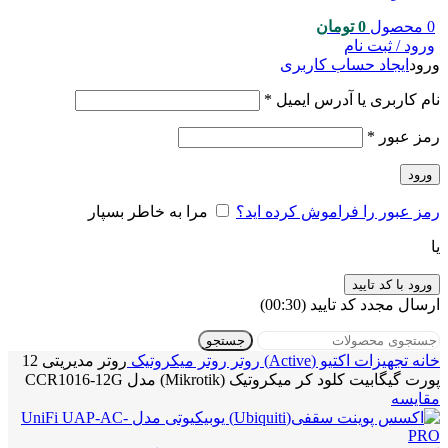
0
محصول
0
تومان
ورود / ثبت نام
ورود
ایجاد حساب کاربری
نام کاربری یا آدرس ایمیل
*
رمز عبور
*
ورود
رمز عبور را فراموش کرده اید؟
مرا به خاطر بسپار
یا
ورود با کد تایید
ارسال مجدد کد تایید
(00:
30
)
جستجو
خانه
تجهیزات اکتیو (Active)
روتر
روتر میکروتیک
روتر مدیریتی 12
پورت گیگابیت کلود کر میکروتیک (Mikrotik) مدل CCR1016-12G
مقایسه