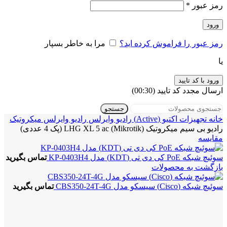
رمز عبور
*
ورود
رمز عبور را فراموش کرده اید؟
مرا به خاطر بسپار
یا
ورود با کد تایید
ارسال مجدد کد تایید
(00:
30
)
جستجو
خانه
تجهیزات اکتیو (Active)
رادیو وایرلس
رادیو وایرلس میکروتیک
رادیو بی سیم میکروتیک (Mikrotik) LHG XL 5 ac (پک 4 عددی)
مقایسه
سوئیچ شبکه PoE کی دی تی (KDT) مدل KP-0403H4
تماس بگیرید
بازگشت به محصولات
سوئیچ شبکه (Cisco) سیسکو مدل CBS350-24T-4G
تماس بگیرید
بزرگنمایی تصویر