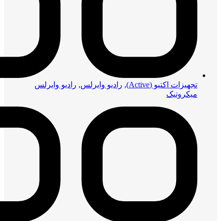
تجهیزات اکتیو (Active)
,
رادیو وایرلس
,
رادیو وایرلس
میکروتیک