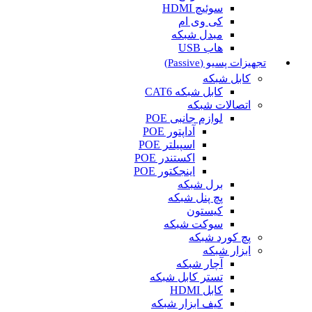
سوئیچ HDMI
کی وی ام
مبدل شبکه
هاب USB
تجهیزات پسیو (Passive)
کابل شبکه
کابل شبکه CAT6
اتصالات شبکه
لوازم جانبی POE
آداپتور POE
اسپیلتر POE
اکستندر POE
اینجکتور POE
برل شبکه
پچ پنل شبکه
کیستون
سوکت شبکه
پچ کورد شبکه
ابزار شبکه
آچار شبکه
تستر کابل شبکه
کابل HDMI
کیف ابزار شبکه