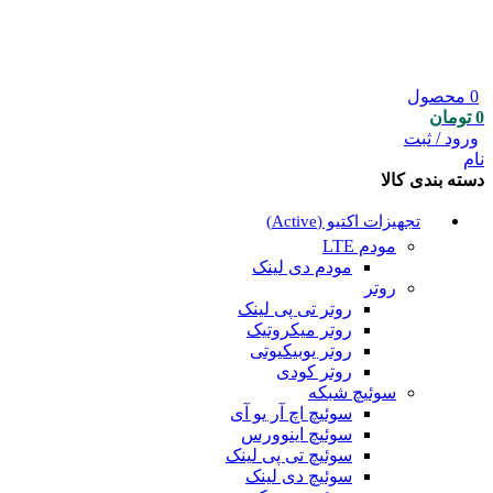
0
محصول
0
تومان
ورود / ثبت
نام
دسته بندی کالا
تجهیزات اکتیو (Active)
مودم LTE
مودم دی لینک
روتر
روتر تی پی لینک
روتر میکروتیک
روتر یوبیکیوتی
روتر کودی
سوئیچ شبکه
سوئیچ اچ آر یو آی
سوئیچ اینوورس
سوئیچ تی پی لینک
سوئیچ دی لینک