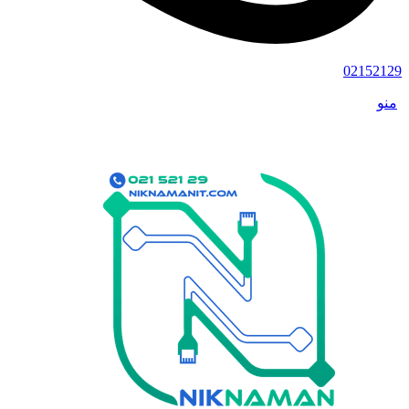
02152129
منو