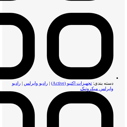
دسته بندی:
تجهیزات اکتیو (Active)
|
رادیو وایرلس
|
رادیو
وایرلس میکروتیک