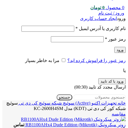
0
محصول
0
تومان
ورود / ثبت نام
ورود
ایجاد حساب کاربری
نام کاربری یا آدرس ایمیل
*
رمز عبور
*
ورود
رمز عبور را فراموش کرده اید؟
مرا به خاطر بسپار
یا
ورود با کد تایید
ارسال مجدد کد تایید
(00:
30
)
جستجو
خانه
تجهیزات اکتیو (Active)
سوئیچ شبکه
سوئیچ کی دی تی
سوئیچ
شبکه کور کی دی تی (KDT) مدل KC-2600H4SM
مقایسه
روتر میکروتیک (Mikrotik) RB1100AHx4 Dude Edition
تماس