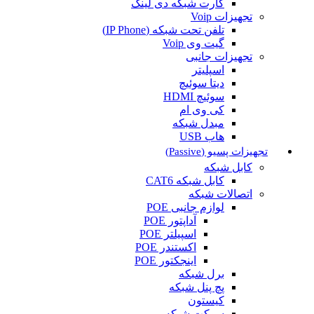
کارت شبکه دی لینک
تجهیزات Voip
تلفن تحت شبکه (IP Phone)
گیت وی Voip
تجهیزات جانبی
اسپلیتر
دیتا سوئیچ
سوئیچ HDMI
کی وی ام
مبدل شبکه
هاب USB
تجهیزات پسیو (Passive)
کابل شبکه
کابل شبکه CAT6
اتصالات شبکه
لوازم جانبی POE
آداپتور POE
اسپیلتر POE
اکستندر POE
اینجکتور POE
برل شبکه
پچ پنل شبکه
کیستون
سوکت شبکه