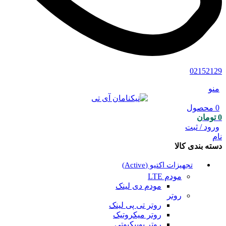
02152129
منو
0
محصول
0
تومان
ورود / ثبت
نام
دسته بندی کالا
تجهیزات اکتیو (Active)
مودم LTE
مودم دی لینک
روتر
روتر تی پی لینک
روتر میکروتیک
روتر یوبیکیوتی