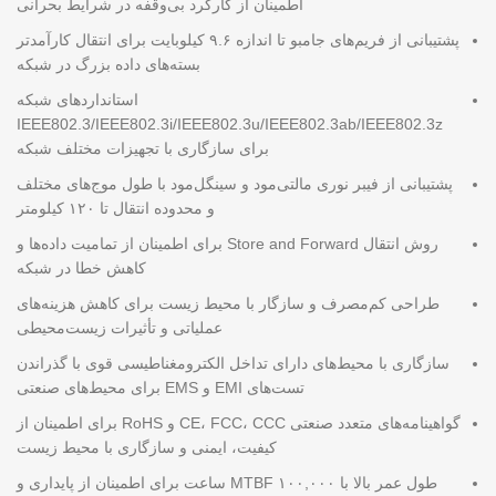
اطمینان از کارکرد بی‌وقفه در شرایط بحرانی
پشتیبانی از فریم‌های جامبو تا اندازه ۹.۶ کیلوبایت برای انتقال کارآمدتر
بسته‌های داده بزرگ در شبکه
استانداردهای شبکه
IEEE802.3/IEEE802.3i/IEEE802.3u/IEEE802.3ab/IEEE802.3z
برای سازگاری با تجهیزات مختلف شبکه
پشتیبانی از فیبر نوری مالتی‌مود و سینگل‌مود با طول موج‌های مختلف
و محدوده انتقال تا ۱۲۰ کیلومتر
روش انتقال Store and Forward برای اطمینان از تمامیت داده‌ها و
کاهش خطا در شبکه
طراحی کم‌مصرف و سازگار با محیط زیست برای کاهش هزینه‌های
عملیاتی و تأثیرات زیست‌محیطی
سازگاری با محیط‌های دارای تداخل الکترومغناطیسی قوی با گذراندن
تست‌های EMI و EMS برای محیط‌های صنعتی
گواهینامه‌های متعدد صنعتی CE، FCC، CCC و RoHS برای اطمینان از
کیفیت، ایمنی و سازگاری با محیط زیست
طول عمر بالا با MTBF ۱۰۰,۰۰۰ ساعت برای اطمینان از پایداری و