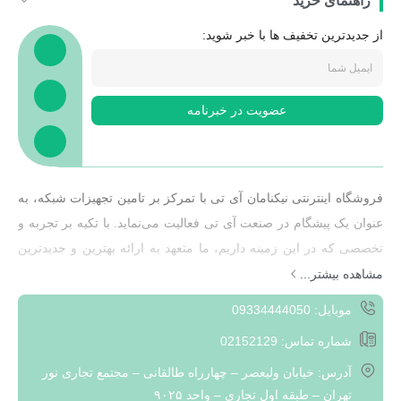
راهنمای خرید
از جدیدترین تخفیف ها با خبر شوید:
عضویت در خبرنامه
فروشگاه اینترنتی نیکنامان آی تی با تمرکز بر تامین تجهیزات شبکه، به
عنوان یک پیشگام در صنعت آی تی فعالیت می‌نماید. با تکیه بر تجربه و
تخصصی که در این زمینه داریم، ما متعهد به ارائه بهترین و جدیدترین
تجهیزات شبکه به مشتریان خود هستیم.هدف ما ارائه راهکارهایی
مشاهده بیشتر...
هوشمند و کارآمد به مشتریان است که به آن‌ها کمک کند تا بتوانند به
موبایل: 09334444050
بهره‌وری بیشتری در محیط‌های شبکه‌ای خود دست یابند. با تمرکز بر
شماره تماس: 02152129
ارزش‌های مشتری و پیگیری مداوم نیازهای بازار، ما به مشتریان خود
آدرس: خیابان ولیعصر – چهارراه طالقانی – مجتمع تجاری نور
راهکارهایی سفارشی و منحصر به فرد ارائه می‌دهیم تا بتوانند با
تهران – طبقه اول تجاری – واحد ۹۰۲۵
چالش‌های فعلی و آینده در حوزه تکنولوژی ارتباطات مقابله نمایند.