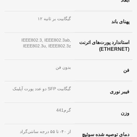
ابعاد
۱۲ گیگابیت بر ثانیه
پهنای باند
IEEE802.3, IEEE802.3ab,
استاندارد پورت‌های اترنت
IEEE802.3u, IEEE802.3z
(ETHERNET)
بدون فن
فن
دو عدد پورت آپلینک SFP گیگابیت
فیبر نوری
441گرم
وزن
از ۴۰- تا ۵۵ درجه سانتی‌گراد
دمای توصیه شده سوئیچ