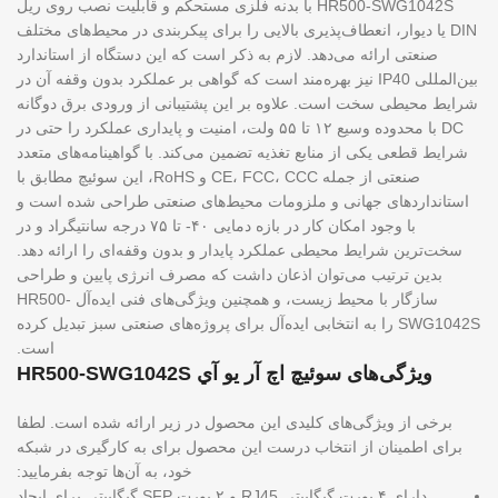
HR500-SWG1042S با بدنه فلزی مستحکم و قابلیت نصب روی ریل
DIN یا دیوار، انعطاف‌پذیری بالایی را برای پیکربندی در محیط‌های مختلف
صنعتی ارائه می‌دهد. لازم به ذکر است که این دستگاه از استاندارد
بین‌المللی IP40 نیز بهره‌مند است که گواهی بر عملکرد بدون وقفه آن در
شرایط محیطی سخت است. علاوه بر این پشتیبانی از ورودی برق دوگانه
DC با محدوده وسیع ۱۲ تا ۵۵ ولت، امنیت و پایداری عملکرد را حتی در
شرایط قطعی یکی از منابع تغذیه تضمین می‌کند. با گواهینامه‌های متعدد
صنعتی از جمله CE، FCC، CCC و RoHS، این سوئیچ مطابق با
استانداردهای جهانی و ملزومات محیط‌های صنعتی طراحی شده است و
با وجود امکان کار در بازه دمایی ۴۰- تا ۷۵ درجه سانتیگراد و در
سخت‌ترین شرایط محیطی عملکرد پایدار و بدون وقفه‌ای را ارائه دهد.
بدین ترتیب می‌توان اذعان داشت که مصرف انرژی پایین و طراحی
سازگار با محیط زیست، و همچنین ویژگی‌های فنی ایده‌آل HR500-
SWG1042S را به انتخابی ایده‌آل برای پروژه‌های صنعتی سبز تبدیل کرده
است.
ویژگی‌های سوئیچ اچ آر یو آي HR500-SWG1042S
برخی از ویژگی‌های کلیدی این محصول در زیر ارائه شده است. لطفا
برای اطمینان از انتخاب درست این محصول برای به کارگیری در شبکه
خود، به آن‌ها توجه بفرمایید:
دارای ۴ پورت گیگابیتی RJ45 و ۲ پورت SFP گیگابیتی برای ایجاد