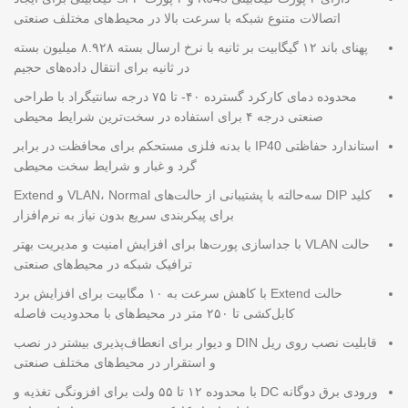
اتصالات متنوع شبکه با سرعت بالا در محیط‌های مختلف صنعتی
پهنای باند ۱۲ گیگابیت بر ثانیه با نرخ ارسال بسته ۸.۹۲۸ میلیون بسته
در ثانیه برای انتقال داده‌های حجیم
محدوده دمای کارکرد گسترده ۴۰- تا ۷۵ درجه سانتیگراد با طراحی
صنعتی درجه ۴ برای استفاده در سخت‌ترین شرایط محیطی
استاندارد حفاظتی IP40 با بدنه فلزی مستحکم برای محافظت در برابر
گرد و غبار و شرایط سخت محیطی
کلید DIP سه‌حالته با پشتیبانی از حالت‌های VLAN، Normal و Extend
برای پیکربندی سریع بدون نیاز به نرم‌افزار
حالت VLAN با جداسازی پورت‌ها برای افزایش امنیت و مدیریت بهتر
ترافیک شبکه در محیط‌های صنعتی
حالت Extend با کاهش سرعت به ۱۰ مگابیت برای افزایش برد
کابل‌کشی تا ۲۵۰ متر در محیط‌های با محدودیت فاصله
قابلیت نصب روی ریل DIN و دیوار برای انعطاف‌پذیری بیشتر در نصب
و استقرار در محیط‌های مختلف صنعتی
ورودی برق دوگانه DC با محدوده ۱۲ تا ۵۵ ولت برای افزونگی تغذیه و