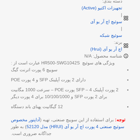
دسته بندی:
تجهیزات اکتیو (Active)
|
سوئیچ اچ آر یو آی
|
سوئیچ شبکه
برند:
اچ آر یو آی (Hrui)
شناسه محصول: N/A
ویژگی های سوئیچ HR500-SWG1042S عبارت است از :
سوییچ 6 پورت اترنت گیگ
دارای 2 پورت آپلینک SFP و 4 پورت POE
2 پورت آپلینک SFP – 4 پورت POE – سرعت 1000 مگابیت
برای 2 پورت SFP و 10/100/1000 برای 4 پورت دیگر
12 گیگابیت پهنای باند دستگاه
توجه:
برای استفاده از این سوییچ صنعتی، تهیه (
آداپتور مخصوص
سوئیچ صنعتی 4 پورت اچ آر یو آی (HRUI) مدل 52120
) به طور
جداگانه ضروری است.