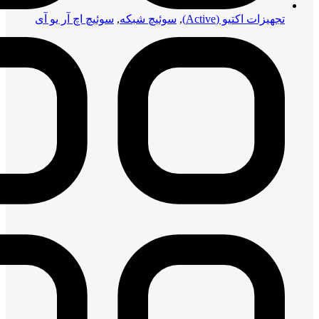
تجهیزات اکتیو (Active)
,
سوئیچ شبکه
,
سوئیچ اچ آر یو آی