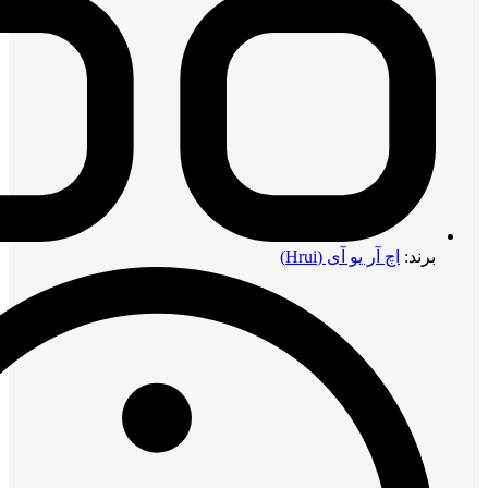
برند:
اچ آر یو آی (Hrui)