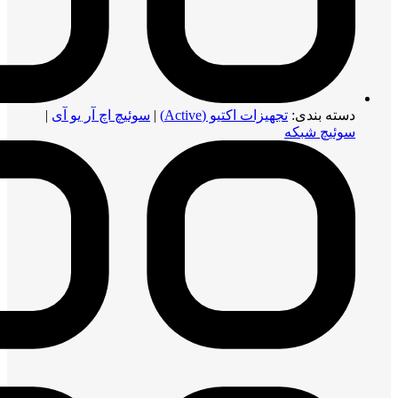
دسته بندی:
تجهیزات اکتیو (Active)
|
سوئیچ اچ آر یو آی
|
سوئیچ شبکه