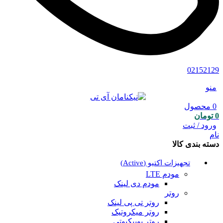
02152129
منو
0
محصول
0
تومان
ورود / ثبت
نام
دسته بندی کالا
تجهیزات اکتیو (Active)
مودم LTE
مودم دی لینک
روتر
روتر تی پی لینک
روتر میکروتیک
روتر یوبیکیوتی