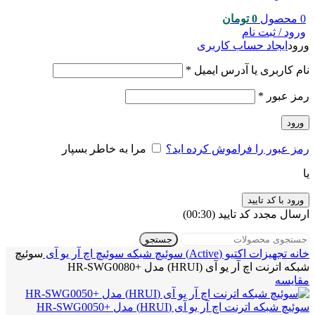
0
محصول
0
تومان
ورود / ثبت نام
ورود
ایجاد حساب کاربری
نام کاربری یا آدرس ایمیل
*
رمز عبور
*
ورود
رمز عبور را فراموش کرده اید؟
مرا به خاطر بسپار
یا
ورود با کد تایید
ارسال مجدد کد تایید
(00:
30
)
جستجو
خانه
تجهیزات اکتیو (Active)
سوئیچ شبکه
سوئیچ اچ آر یو آی
سوئیچ
شبکه اترنت اچ آر یو آی (HRUI) مدل +HR-SWG0080
مقایسه
سوئیچ شبکه اترنت اچ آر یو آی (HRUI) مدل +HR-SWG0050