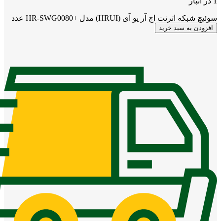
1 در انبار
سوئیچ شبکه اترنت اچ آر یو آی (HRUI) مدل +HR-SWG0080 عدد
افزودن به سبد خرید