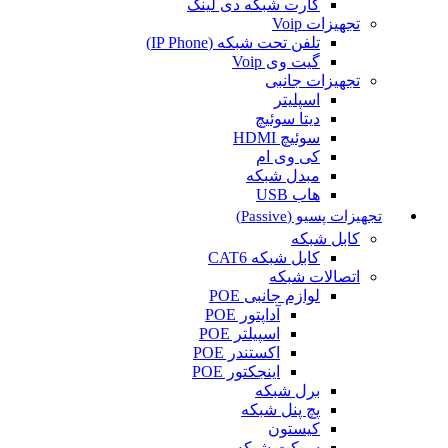
کارت شبکه دی لینک
تجهیزات Voip
تلفن تحت شبکه (IP Phone)
گیت وی Voip
تجهیزات جانبی
اسپلیتر
دیتا سوئیچ
سوئیچ HDMI
کی وی ام
مبدل شبکه
هاب USB
تجهیزات پسیو (Passive)
کابل شبکه
کابل شبکه CAT6
اتصالات شبکه
لوازم جانبی POE
آداپتور POE
اسپیلتر POE
اکستندر POE
اینجکتور POE
برل شبکه
پچ پنل شبکه
کیستون
سوکت شبکه