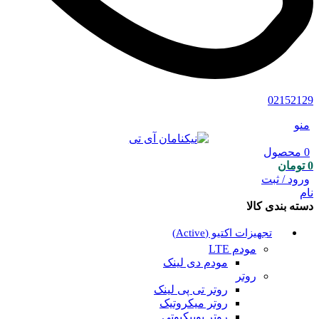
02152129
منو
0
محصول
0
تومان
ورود / ثبت
نام
دسته بندی کالا
تجهیزات اکتیو (Active)
مودم LTE
مودم دی لینک
روتر
روتر تی پی لینک
روتر میکروتیک
روتر یوبیکیوتی