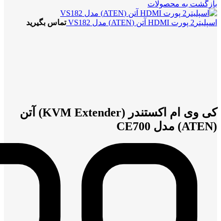
بازگشت به محصولات
اسپلیتر2 پورت HDMI آتن (ATEN) مدل VS182
تماس بگیرید
بزرگنمایی تصویر
کی وی ام اکستندر (KVM Extender) آتن
(ATEN) مدل CE700