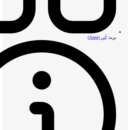
برند:
آتن (Aten)