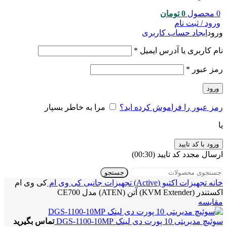
0
محصول
0
تومان
ورود / ثبت نام
ورود
ایجاد حساب کاربری
نام کاربری یا آدرس ایمیل
*
رمز عبور
*
ورود
رمز عبور را فراموش کرده اید؟
مرا به خاطر بسپار
یا
ورود با کد تایید
ارسال مجدد کد تایید
(00:
30
)
جستجو
خانه
تجهیزات اکتیو (Active)
تجهیزات جانبی
کی وی ام
کی وی ام
اکستندر (KVM Extender) آتن (ATEN) مدل CE700
مقایسه
سوئیچ مدیریتی 10 پورت دی لینک DGS-1100-10MP
تماس بگیرید