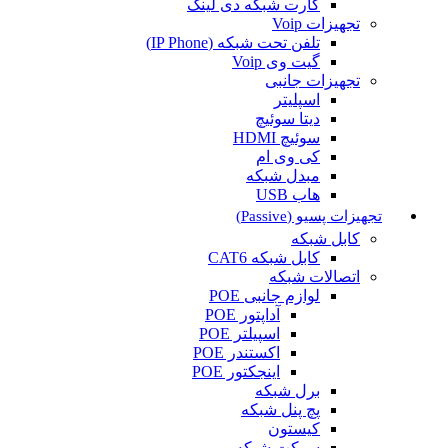
کارت شبکه دی لینک
تجهیزات Voip
تلفن تحت شبکه (IP Phone)
گیت وی Voip
تجهیزات جانبی
اسپلیتر
دیتا سوئیچ
سوئیچ HDMI
کی وی ام
مبدل شبکه
هاب USB
تجهیزات پسیو (Passive)
کابل شبکه
کابل شبکه CAT6
اتصالات شبکه
لوازم جانبی POE
آداپتور POE
اسپیلتر POE
اکستندر POE
اینجکتور POE
برل شبکه
پچ پنل شبکه
کیستون
سوکت شبکه