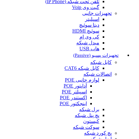
تلفن تحت شبکه (IP Phone)
گیت وی Voip
تجهیزات جانبی
اسپلیتر
دیتا سوئیچ
سوئیچ HDMI
کی وی ام
مبدل شبکه
هاب USB
تجهیزات پسیو (Passive)
کابل شبکه
کابل شبکه CAT6
اتصالات شبکه
لوازم جانبی POE
آداپتور POE
اسپیلتر POE
اکستندر POE
اینجکتور POE
برل شبکه
پچ پنل شبکه
کیستون
سوکت شبکه
پچ کورد شبکه
ابزار شبکه