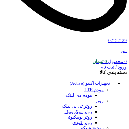
02152129
منو
0
محصول
0
تومان
ورود / ثبت نام
دسته بندی کالا
تجهیزات اکتیو (Active)
مودم LTE
مودم دی لینک
روتر
روتر تی پی لینک
روتر میکروتیک
روتر یوبیکیوتی
روتر کودی
سوئیچ شبکه