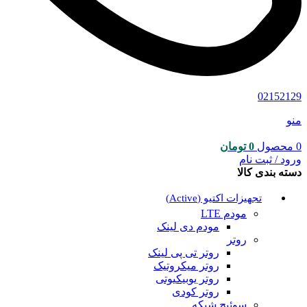
02152129
منو
0
محصول
0
تومان
ورود / ثبت نام
دسته بندی کالا
تجهیزات اکتیو (Active)
مودم LTE
مودم دی لینک
روتر
روتر تی پی لینک
روتر میکروتیک
روتر یوبیکیوتی
روتر کودی
سوئیچ شبکه