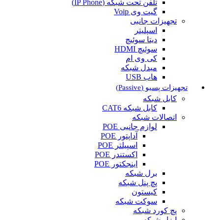
تلفن تحت شبکه (IP Phone)
گیت وی Voip
تجهیزات جانبی
اسپلیتر
دیتا سوئیچ
سوئیچ HDMI
کی وی ام
مبدل شبکه
هاب USB
تجهیزات پسیو (Passive)
کابل شبکه
کابل شبکه CAT6
اتصالات شبکه
لوازم جانبی POE
آداپتور POE
اسپیلتر POE
اکستندر POE
اینجکتور POE
برل شبکه
پچ پنل شبکه
کیستون
سوکت شبکه
پچ کورد شبکه
ابزار شبکه